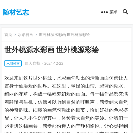
随材艺志
菜单
首页
水彩粉画
世外桃源水彩画 世外桃源彩绘
世外桃源水彩画 世外桃源彩绘
庸人自扰
·
2024-12-23
水彩粉画
欢迎来到这片世外桃源，水彩画勾勒出的清新画面仿佛让人
置身于仙境般的世界。在这里，翠绿的山峦、碧蓝的湖水、
绚丽的花草，构成一幅幅梦幻般的画面。每一幅作品都充满
着静谧与生机，仿佛可以听到自然的呼吸声，感受到大自然
的神奇韵味。细腻的画笔勾勒出的细节，恰到好处的色彩搭
配，让人忍不住沉醉其中，体验着大自然的美妙。让我们一
起走进这幅画卷，感受那份迷人的宁静和愉悦，让心灵得到