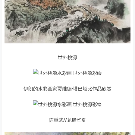
世外桃源
伊朗的水彩画家贾维德·塔巴塔比作品欣赏
陈重武//龙腾华夏