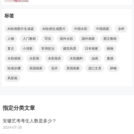
标签
AI绘画图片生成器
AI绘画生成图片
中国水彩
中国画家
乡村
人物
入门教程
写实
国外水彩
国外画家
图文教程
复古
小清新
常用技法
建筑风景
日本画家
植物
水彩插画
水彩画
水彩画具
水彩颜料
油画
素描
绘画步骤
美国画家
花卉
英国画家
进口文具
静物
风景画
指定分类文章
安徽艺考考生人数是多少？
2024-07-26