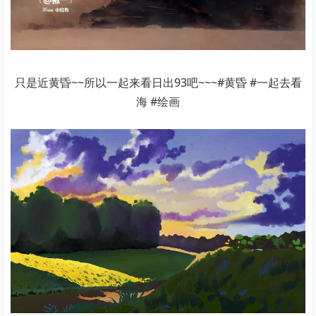
只是近黄昏~~所以一起来看日出93吧~~~#黄昏 #一起去看
海 #绘画