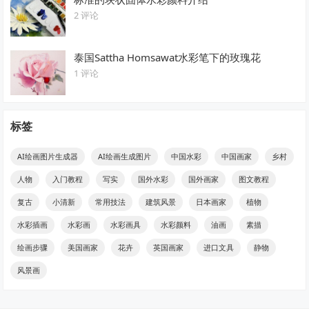
2 评论
泰国Sattha Homsawat水彩笔下的玫瑰花
1 评论
标签
AI绘画图片生成器
AI绘画生成图片
中国水彩
中国画家
乡村
人物
入门教程
写实
国外水彩
国外画家
图文教程
复古
小清新
常用技法
建筑风景
日本画家
植物
水彩插画
水彩画
水彩画具
水彩颜料
油画
素描
绘画步骤
美国画家
花卉
英国画家
进口文具
静物
风景画