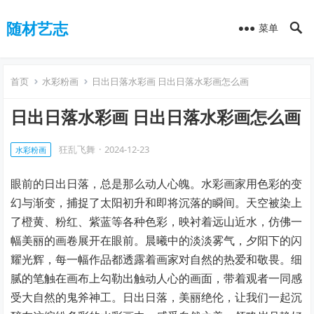
随材艺志
菜单
首页
水彩粉画
日出日落水彩画 日出日落水彩画怎么画
日出日落水彩画 日出日落水彩画怎么画
狂乱飞舞
·
2024-12-23
水彩粉画
眼前的日出日落，总是那么动人心魄。水彩画家用色彩的变
幻与渐变，捕捉了太阳初升和即将沉落的瞬间。天空被染上
了橙黄、粉红、紫蓝等各种色彩，映衬着远山近水，仿佛一
幅美丽的画卷展开在眼前。晨曦中的淡淡雾气，夕阳下的闪
耀光辉，每一幅作品都透露着画家对自然的热爱和敬畏。细
腻的笔触在画布上勾勒出触动人心的画面，带着观者一同感
受大自然的鬼斧神工。日出日落，美丽绝伦，让我们一起沉