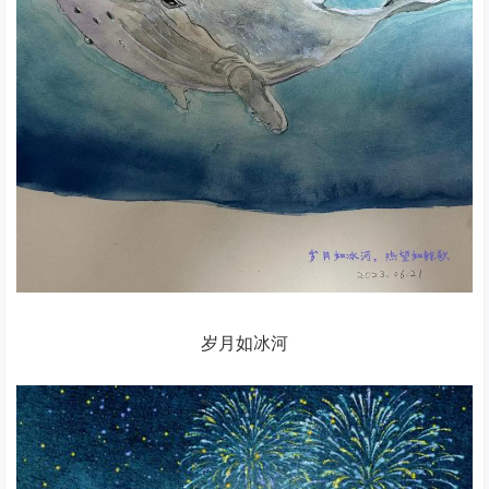
岁月如冰河