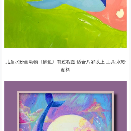
儿童水粉画动物《鲸鱼》有过程图 适合八岁以上 工具:水粉
颜料