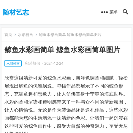
随材艺志
菜单
首页
水彩粉画
鲸鱼水彩画简单 鲸鱼水彩画简单图片
鲸鱼水彩画简单 鲸鱼水彩画简单图片
宛若颜倾
·
2024-12-24
水彩粉画
欣赏这组清新可爱的鲸鱼水彩画，海洋色调柔和细腻，轻松
展现出鲸鱼的优雅飘逸。每幅作品都展示了不同的鲸鱼形
态，充满童趣和想象力，让人仿佛置身于宁静的海底世界。
水彩的柔和渲染和透明感带来了一种与众不同的清新氛围，
让人心情愉悦。无论是作为装饰品还是送礼佳品，这些水彩
画都能为您的生活增添一抹清新的色彩。让我们一起沉浸在
这些可爱的鲸鱼画作中，感受大自然的神奇魅力，享受无尽