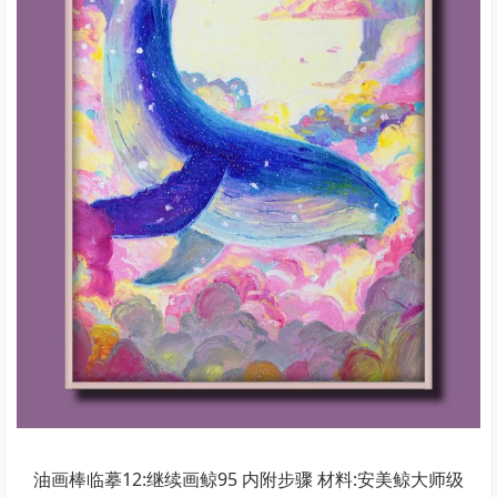
油画棒临摹12:继续画鲸95 内附步骤 材料:安美鲸大师级