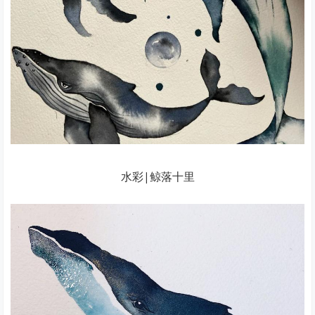
水彩|鲸落十里