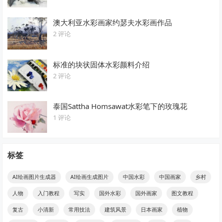
澳大利亚水彩画家约瑟夫水彩画作品
2 评论
标准的块状固体水彩颜料介绍
2 评论
泰国Sattha Homsawat水彩笔下的玫瑰花
1 评论
标签
AI绘画图片生成器
AI绘画生成图片
中国水彩
中国画家
乡村
人物
入门教程
写实
国外水彩
国外画家
图文教程
复古
小清新
常用技法
建筑风景
日本画家
植物