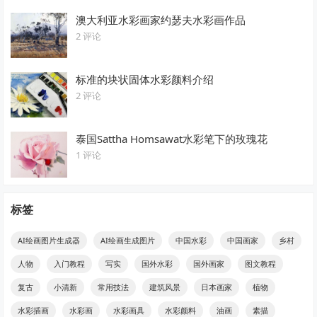
澳大利亚水彩画家约瑟夫水彩画作品
2 评论
标准的块状固体水彩颜料介绍
2 评论
泰国Sattha Homsawat水彩笔下的玫瑰花
1 评论
标签
AI绘画图片生成器
AI绘画生成图片
中国水彩
中国画家
乡村
人物
入门教程
写实
国外水彩
国外画家
图文教程
复古
小清新
常用技法
建筑风景
日本画家
植物
水彩插画
水彩画
水彩画具
水彩颜料
油画
素描