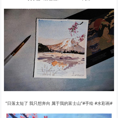
“日落太短了 我只想奔向 属于我的富士山”#手绘 #水彩画#