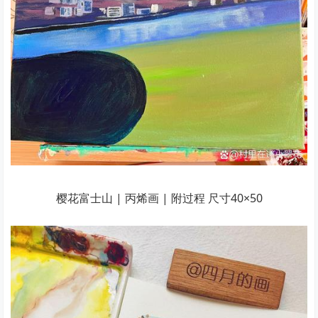
樱花富士山 | 丙烯画 | 附过程 尺寸40×50