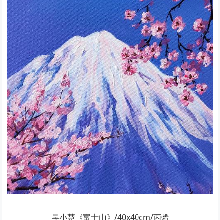
吴小慧《富士山》/40x40cm/丙烯