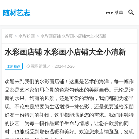
随材艺志
菜单
首页
水彩粉画
水彩画店铺 水彩画小店铺大全小清新
水彩画店铺 水彩画小店铺大全小清新
◇屎騚鉅餓ノ
·
2024-12-26
水彩粉画
欢迎来到我们的水彩画店铺！这里是艺术的海洋，每一幅作
品都是艺术家们用心灵的色彩勾勒出的美丽画卷。无论是清
新的水果、绚丽的风景，还是可爱的动物，我们都能为您呈
现。不论您是想要为生活增添一抹色彩，还是想要送给亲朋
好友一份特别的礼物，这里都能满足您的需求。我们用独特
的技艺，为每一幅作品赋予生命与情感，让您在欣赏的同
时，也能感受到那份温暖和美好。欢迎您来店铺逛逛，发现