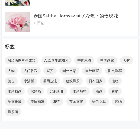
泰国Sattha Homsawat水彩笔下的玫瑰花
1 评论
标签
AI绘画图片生成器
AI绘画生成图片
中国水彩
中国画家
乡村
人物
入门教程
写实
国外水彩
国外画家
图文教程
复古
小清新
常用技法
建筑风景
日本画家
植物
水彩插画
水彩画
水彩画具
水彩颜料
油画
素描
绘画步骤
美国画家
花卉
英国画家
进口文具
静物
风景画