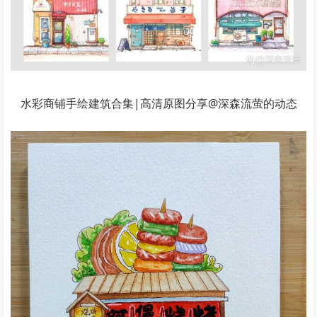
水彩商铺手绘建筑合集|高清原图分享@深森流萤的动态