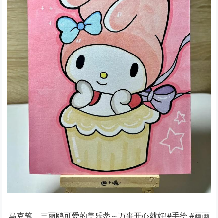
马克笔 | 三丽鸥可爱的美乐蒂～万事开心就好!#手绘 #画画