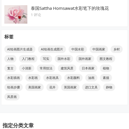
泰国Sattha Homsawat水彩笔下的玫瑰花
1 评论
标签
AI绘画图片生成器
AI绘画生成图片
中国水彩
中国画家
乡村
人物
入门教程
写实
国外水彩
国外画家
图文教程
复古
小清新
常用技法
建筑风景
日本画家
植物
水彩插画
水彩画
水彩画具
水彩颜料
油画
素描
绘画步骤
美国画家
花卉
英国画家
进口文具
静物
风景画
指定分类文章