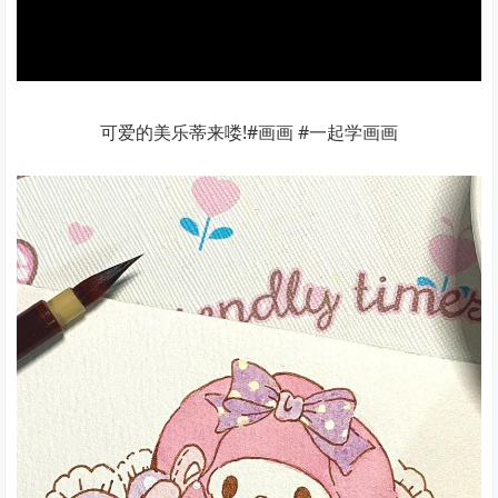
可爱的美乐蒂来喽!#画画 #一起学画画