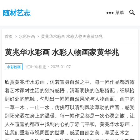
随材艺志
菜单
首页
水彩粉画
黄兆华水彩画 水彩人物画家黄华兆
黄兆华水彩画 水彩人物画家黄华兆
红叶寄相思
·
2025-01-07
水彩粉画
欣赏黄兆华水彩画，仿若置身自然之中。每一幅作品都透露
着艺术家对生活的独特感悟，清新明快的色彩搭配，细腻恰
到好处的笔触，勾勒出一幅幅自然风光与人物画面。画中的
一草一木，一山一水，仿佛可以听到风吹草动的声音，感受
到阳光洒在身上的温暖。每一幅作品都是一次心灵之旅，让
人在喧嚣的都市中找到内心的宁静与平和。黄兆华水彩画，
让我们重新审视周围的世界，感受自然之美，享受艺术之