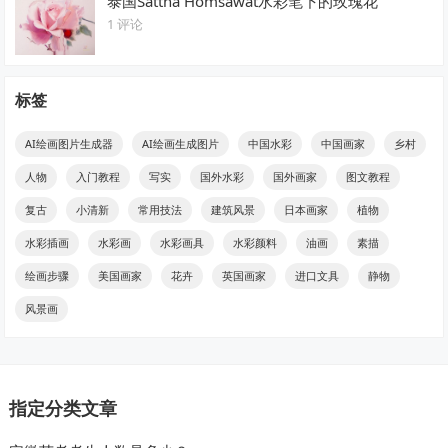
泰国Sattha Homsawat水彩笔下的玫瑰花
1 评论
标签
AI绘画图片生成器
AI绘画生成图片
中国水彩
中国画家
乡村
人物
入门教程
写实
国外水彩
国外画家
图文教程
复古
小清新
常用技法
建筑风景
日本画家
植物
水彩插画
水彩画
水彩画具
水彩颜料
油画
素描
绘画步骤
美国画家
花卉
英国画家
进口文具
静物
风景画
指定分类文章