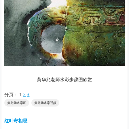
黄华兆老师水彩步骤图欣赏
分页：
1
2
3
黄兆华水彩画
黄兆华水彩视频
红叶寄相思