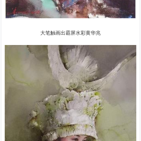
大笔触画出霸屏水彩黄华兆