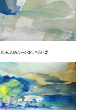
觉表现:陈少平水彩作品欣赏