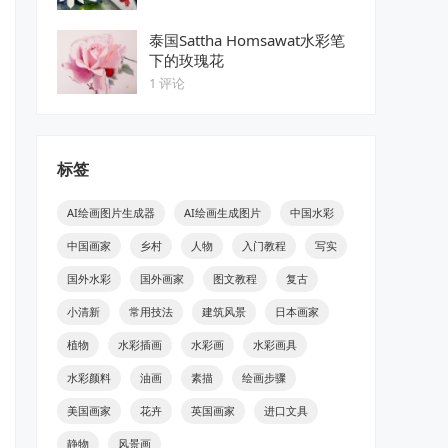
泰国Sattha Homsawat水彩笔
下的玫瑰花
1 评论
标签
AI绘画图片生成器
AI绘画生成图片
中国水彩
中国画家
乡村
人物
入门教程
写实
国外水彩
国外画家
图文教程
复古
小清新
常用技法
建筑风景
日本画家
植物
水彩插画
水彩画
水彩画具
水彩颜料
油画
素描
绘画步骤
美国画家
花卉
英国画家
进口文具
静物
风景画