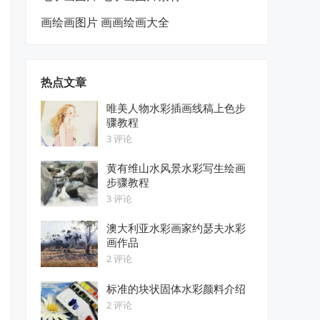
画绘画图片 画画绘画大全
热点文章
唯美人物水彩插画线稿上色步
骤教程
3 评论
黄有维山水风景水彩写生绘画
步骤教程
3 评论
澳大利亚水彩画家约瑟夫水彩
画作品
2 评论
标准的块状固体水彩颜料介绍
2 评论