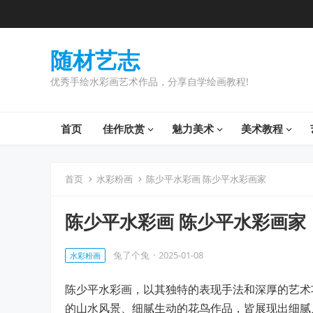
随材艺志
优秀手绘水彩画艺术作品，分享自学绘画教程!
首页
佳作欣赏
魅力美术
美术教程
首页
水彩粉画
陈少平水彩画 陈少平水彩画家
陈少平水彩画 陈少平水彩画家
兔了个兔
·
2025-01-08
水彩粉画
陈少平水彩画，以其独特的表现手法和深厚的艺术
的山水风景、细腻生动的花鸟作品，皆展现出细腻