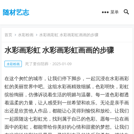
随材艺志
菜单
首页
水彩粉画
水彩画彩虹 水彩画彩虹画画的步骤
水彩画彩虹 水彩画彩虹画画的步骤
死了要你陪葬
·
2025-01-09
水彩粉画
在这个匆忙的城市，让我们停下脚步，一起沉浸在水彩画彩
虹的美丽世界中吧。这组水彩画精致细腻，色彩明快，彩虹
缤纷绚丽，仿佛诉说着生活的明媚与温馨。每一道色彩都透
着温柔的力量，让人感受到一丝希望和欢乐。无论是亲手画
出还是欣赏他人作品，都能让心灵得到愉悦和放松。让我们
一起跟随这七彩虹光，找到属于自己的色彩。愿每一位在画
面中的彩虹，都能带给你美好的心情和甜蜜的梦想。让我们