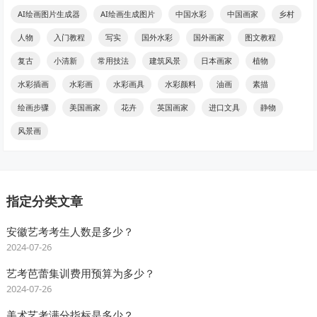
AI绘画图片生成器
AI绘画生成图片
中国水彩
中国画家
乡村
人物
入门教程
写实
国外水彩
国外画家
图文教程
复古
小清新
常用技法
建筑风景
日本画家
植物
水彩插画
水彩画
水彩画具
水彩颜料
油画
素描
绘画步骤
美国画家
花卉
英国画家
进口文具
静物
风景画
指定分类文章
安徽艺考考生人数是多少？
2024-07-26
艺考芭蕾集训费用预算为多少？
2024-07-26
美术艺考满分指标是多少？