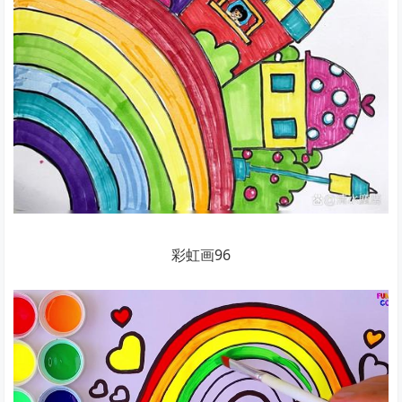
彩虹画96