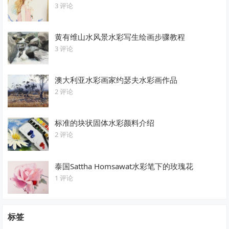
3 评论
黄有维山水风景水彩写生绘画步骤教程
3 评论
澳大利亚水彩画家约瑟夫水彩画作品
2 评论
标准的块状固体水彩颜料介绍
2 评论
泰国Sattha Homsawat水彩笔下的玫瑰花
1 评论
标签