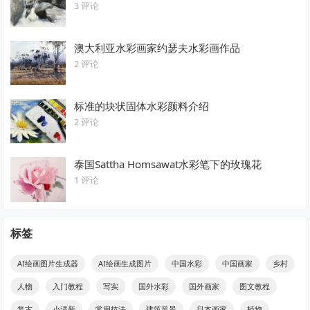
3 评论
澳大利亚水彩画家约瑟夫水彩画作品
2 评论
标准的块状固体水彩颜料介绍
2 评论
泰国Sattha Homsawat水彩笔下的玫瑰花
1 评论
标签
AI绘画图片生成器
AI绘画生成图片
中国水彩
中国画家
乡村
人物
入门教程
写实
国外水彩
国外画家
图文教程
复古
小清新
常用技法
建筑风景
日本画家
植物