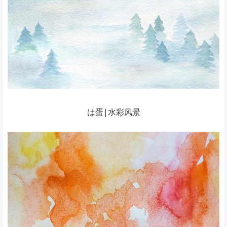
は蛋|水彩风景