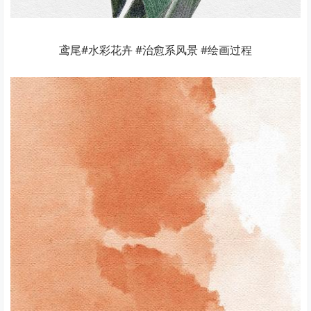
鸢尾#水彩花卉 #治愈系风景 #绘画过程