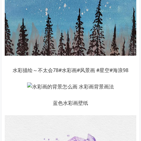
水彩描绘～不太会78#水彩画#风景画 #星空#海浪98
蓝色水彩画壁纸