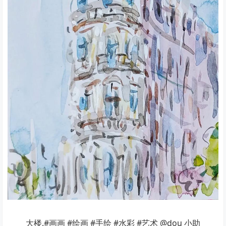
大楼.#画画 #绘画 #手绘 #水彩 #艺术 @dou 小助