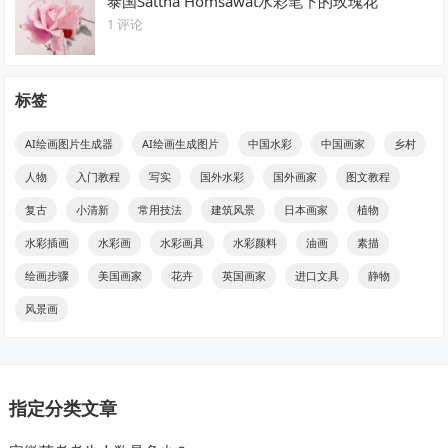
泰国Sattha Homsawat水彩笔下的玫瑰花
1 评论
标签
AI绘画图片生成器
AI绘画生成图片
中国水彩
中国画家
乡村
人物
入门教程
写实
国外水彩
国外画家
图文教程
复古
小清新
常用技法
建筑风景
日本画家
植物
水彩插画
水彩画
水彩画具
水彩颜料
油画
素描
绘画步骤
美国画家
花卉
英国画家
进口文具
静物
风景画
指定分类文章