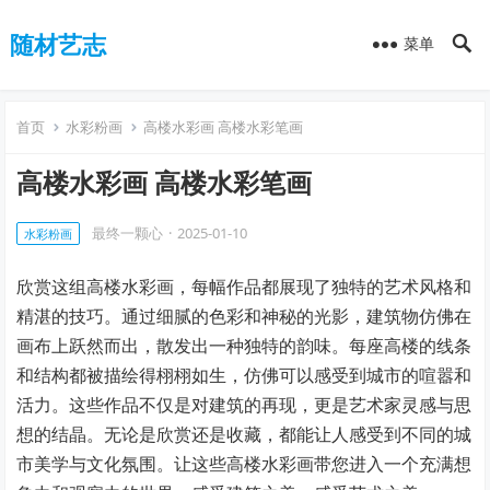
随材艺志
菜单
首页
水彩粉画
高楼水彩画 高楼水彩笔画
高楼水彩画 高楼水彩笔画
最终一颗心
·
2025-01-10
水彩粉画
欣赏这组高楼水彩画，每幅作品都展现了独特的艺术风格和
精湛的技巧。通过细腻的色彩和神秘的光影，建筑物仿佛在
画布上跃然而出，散发出一种独特的韵味。每座高楼的线条
和结构都被描绘得栩栩如生，仿佛可以感受到城市的喧嚣和
活力。这些作品不仅是对建筑的再现，更是艺术家灵感与思
想的结晶。无论是欣赏还是收藏，都能让人感受到不同的城
市美学与文化氛围。让这些高楼水彩画带您进入一个充满想