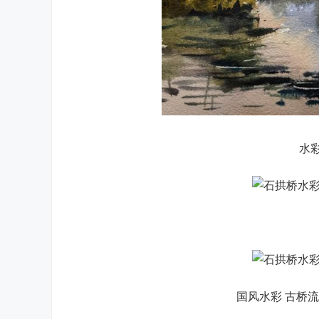
水
国风水彩 古桥流