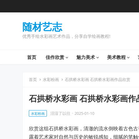
随材艺志
优秀手绘水彩画艺术作品，分享自学绘画教程!
首页
佳作欣赏
魅力美术
美术教程
首页
水彩粉画
石拱桥水彩画 石拱桥水彩画作品欣赏
石拱桥水彩画 石拱桥水彩画作
泪湿了以往
·
2025-01-10
水彩粉画
欣赏这组石拱桥水彩画，清澈的流水倒映着古色古
露着艺术家对自然与历史的敏锐感知，细腻的笔触