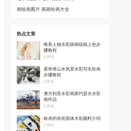
画绘画图片 画画绘画大全
热点文章
唯美人物水彩插画线稿上色步
骤教程
3 评论
黄有维山水风景水彩写生绘画
步骤教程
3 评论
澳大利亚水彩画家约瑟夫水彩
画作品
2 评论
标准的块状固体水彩颜料介绍
2 评论