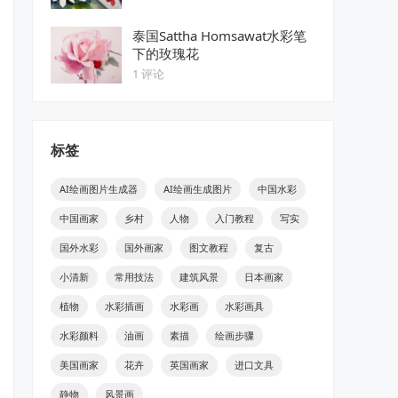
泰国Sattha Homsawat水彩笔
下的玫瑰花
1 评论
标签
AI绘画图片生成器
AI绘画生成图片
中国水彩
中国画家
乡村
人物
入门教程
写实
国外水彩
国外画家
图文教程
复古
小清新
常用技法
建筑风景
日本画家
植物
水彩插画
水彩画
水彩画具
水彩颜料
油画
素描
绘画步骤
美国画家
花卉
英国画家
进口文具
静物
风景画