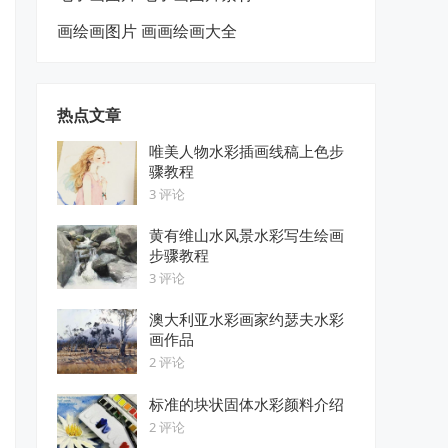
画绘画图片 画画绘画大全
热点文章
唯美人物水彩插画线稿上色步
骤教程
3 评论
黄有维山水风景水彩写生绘画
步骤教程
3 评论
澳大利亚水彩画家约瑟夫水彩
画作品
2 评论
标准的块状固体水彩颜料介绍
2 评论