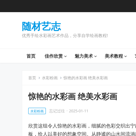
随材艺志
优秀手绘水彩画艺术作品，分享自学绘画教程!
首页
佳作欣赏
魅力美术
美术教程
首页
水彩粉画
惊艳的水彩画 绝美水彩画
惊艳的水彩画 绝美水彩画
忘记过往
·
2025-01-11
水彩粉画
欣赏这组令人惊艳的水彩画，细腻的色彩交织出宁
板，给人以美好的想象空间。从静谧的山水间流淌