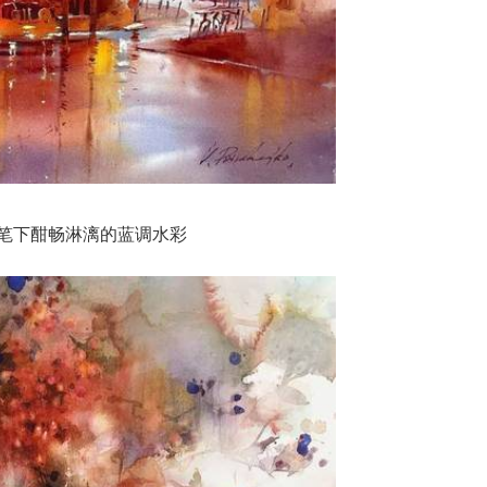
笔下酣畅淋漓的蓝调水彩