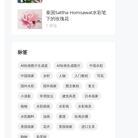
泰国Sattha Homsawat水彩笔
下的玫瑰花
1 评论
标签
AI绘画图片生成器
AI绘画生成图片
中国水彩
中国画家
乡村
人物
入门教程
写实
国外水彩
国外画家
图文教程
复古
小清新
常用技法
建筑风景
日本画家
植物
水彩插画
水彩画
水彩画具
水彩颜料
油画
素描
绘画步骤
美国画家
花卉
英国画家
进口文具
静物
风景画