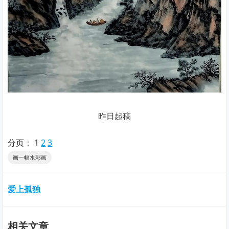
昨日起稿
分页：
1
2
3
画一幅水彩画
爱上孤独
相关文章