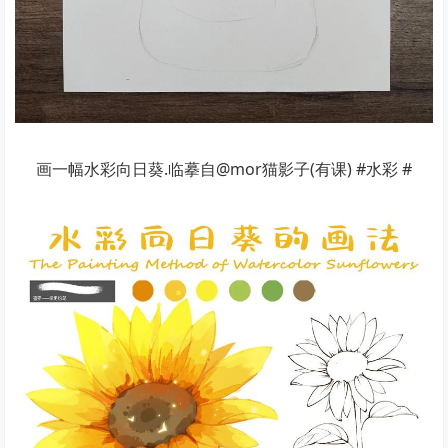
画一幅水彩向日葵.临摹自@mor猫影子(有课) #水彩 #