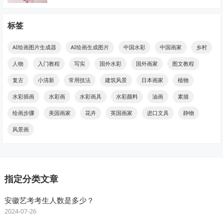
标签
AI绘画图片生成器
AI绘画生成图片
中国水彩
中国画家
乡村
人物
入门教程
写实
国外水彩
国外画家
图文教程
复古
小清新
常用技法
建筑风景
日本画家
植物
水彩插画
水彩画
水彩画具
水彩颜料
油画
素描
绘画步骤
美国画家
花卉
英国画家
进口文具
静物
风景画
指定分类文章
安徽艺考考生人数是多少？
2024-07-26