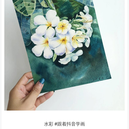
水彩 #跟着抖音学画