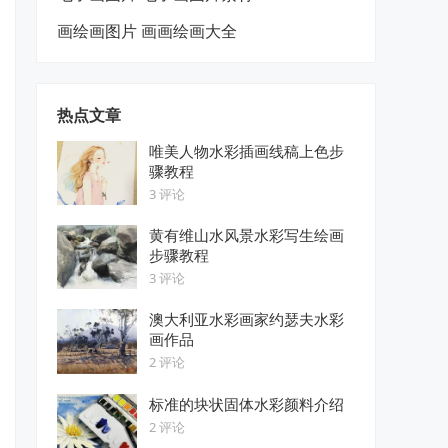
画绘画图片 画画绘画大全
热点文章
唯美人物水彩插画线稿上色步
骤教程
3 评论
黄有维山水风景水彩写生绘画
步骤教程
3 评论
澳大利亚水彩画家约瑟夫水彩
画作品
2 评论
标准的块状固体水彩颜料介绍
2 评论