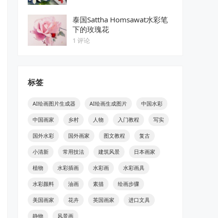
泰国Sattha Homsawat水彩笔
下的玫瑰花
1 评论
标签
AI绘画图片生成器
AI绘画生成图片
中国水彩
中国画家
乡村
人物
入门教程
写实
国外水彩
国外画家
图文教程
复古
小清新
常用技法
建筑风景
日本画家
植物
水彩插画
水彩画
水彩画具
水彩颜料
油画
素描
绘画步骤
美国画家
花卉
英国画家
进口文具
静物
风景画