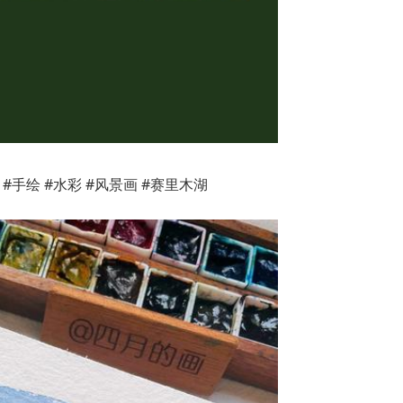
#手绘 #水彩 #风景画 #赛里木湖