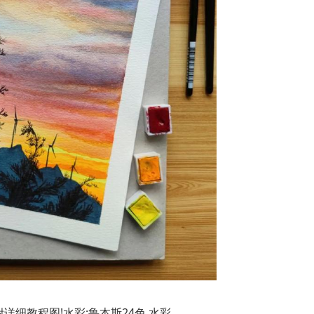
附详细教程图!水彩:鲁本斯24色 水彩