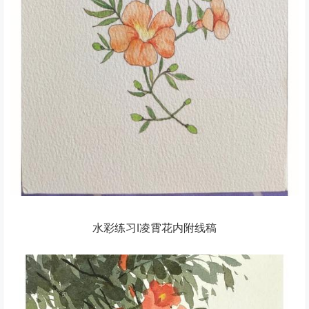
水彩练习Ⅰ凌霄花内附线稿