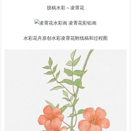
脱稿水彩～凌霄花
水彩花卉原创水彩凌霄花附线稿和过程图