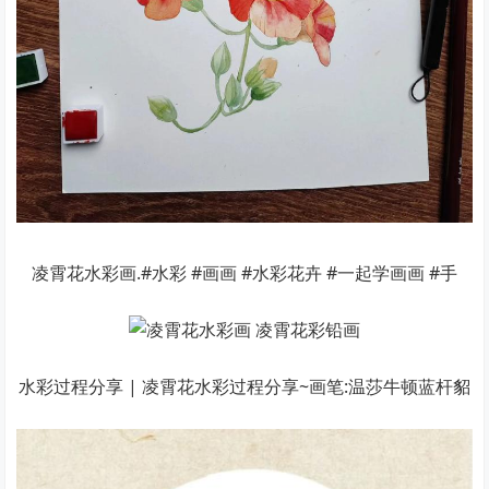
凌霄花水彩画.#水彩 #画画 #水彩花卉 #一起学画画 #手
水彩过程分享 | 凌霄花水彩过程分享~画笔:温莎牛顿蓝杆貂