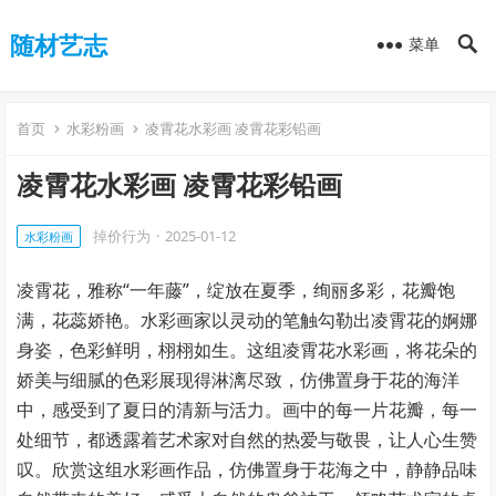
随材艺志
菜单
首页
水彩粉画
凌霄花水彩画 凌霄花彩铅画
凌霄花水彩画 凌霄花彩铅画
掉价行为
·
2025-01-12
水彩粉画
凌霄花，雅称“一年藤”，绽放在夏季，绚丽多彩，花瓣饱
满，花蕊娇艳。水彩画家以灵动的笔触勾勒出凌霄花的婀娜
身姿，色彩鲜明，栩栩如生。这组凌霄花水彩画，将花朵的
娇美与细腻的色彩展现得淋漓尽致，仿佛置身于花的海洋
中，感受到了夏日的清新与活力。画中的每一片花瓣，每一
处细节，都透露着艺术家对自然的热爱与敬畏，让人心生赞
叹。欣赏这组水彩画作品，仿佛置身于花海之中，静静品味