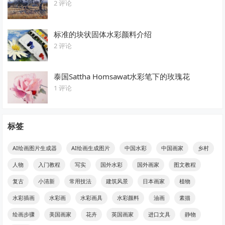
2 评论
标准的块状固体水彩颜料介绍
2 评论
泰国Sattha Homsawat水彩笔下的玫瑰花
1 评论
标签
AI绘画图片生成器
AI绘画生成图片
中国水彩
中国画家
乡村
人物
入门教程
写实
国外水彩
国外画家
图文教程
复古
小清新
常用技法
建筑风景
日本画家
植物
水彩插画
水彩画
水彩画具
水彩颜料
油画
素描
绘画步骤
美国画家
花卉
英国画家
进口文具
静物