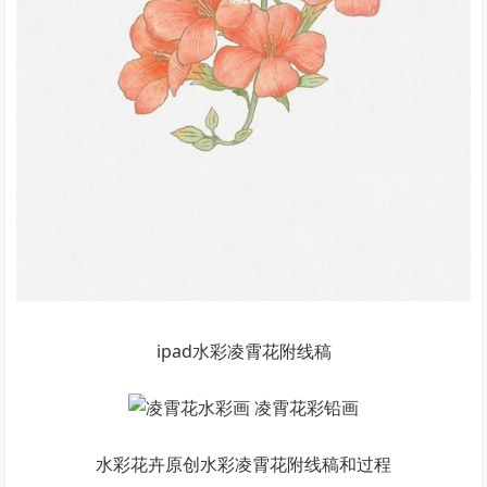
ipad水彩凌霄花附线稿
水彩花卉原创水彩凌霄花附线稿和过程