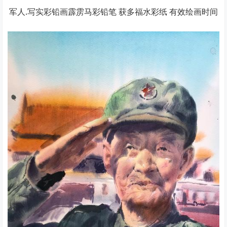
军人.写实彩铅画霹雳马彩铅笔 获多福水彩纸 有效绘画时间