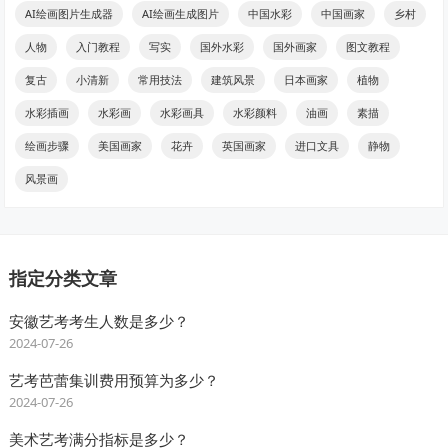
AI绘画图片生成器
AI绘画生成图片
中国水彩
中国画家
乡村
人物
入门教程
写实
国外水彩
国外画家
图文教程
复古
小清新
常用技法
建筑风景
日本画家
植物
水彩插画
水彩画
水彩画具
水彩颜料
油画
素描
绘画步骤
美国画家
花卉
英国画家
进口文具
静物
风景画
指定分类文章
安徽艺考考生人数是多少？
2024-07-26
艺考芭蕾集训费用预算为多少？
2024-07-26
美术艺考满分指标是多少？