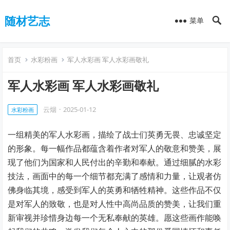
随材艺志
菜单
首页
水彩粉画
军人水彩画 军人水彩画敬礼
军人水彩画 军人水彩画敬礼
云烟
·
2025-01-12
水彩粉画
一组精美的军人水彩画，描绘了战士们英勇无畏、忠诚坚定
的形象。每一幅作品都蕴含着作者对军人的敬意和赞美，展
现了他们为国家和人民付出的辛勤和奉献。通过细腻的水彩
技法，画面中的每一个细节都充满了感情和力量，让观者仿
佛身临其境，感受到军人的英勇和牺牲精神。这些作品不仅
是对军人的致敬，也是对人性中高尚品质的赞美，让我们重
新审视并珍惜身边每一个无私奉献的英雄。愿这些画作能唤