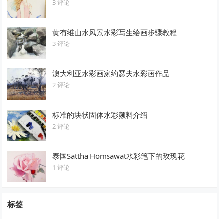
3 评论
黄有维山水风景水彩写生绘画步骤教程
3 评论
澳大利亚水彩画家约瑟夫水彩画作品
2 评论
标准的块状固体水彩颜料介绍
2 评论
泰国Sattha Homsawat水彩笔下的玫瑰花
1 评论
标签