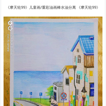
《摩天轮99》儿童画/重彩油画棒水油分离 《摩天轮99》