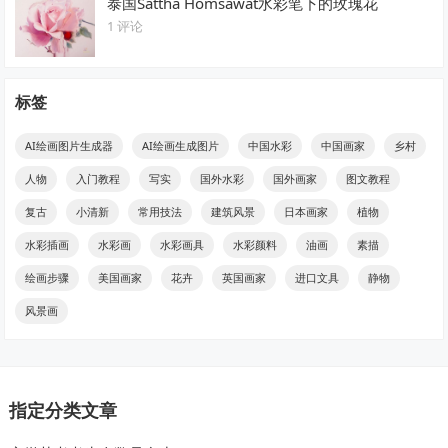
泰国Sattha Homsawat水彩笔下的玫瑰花
1 评论
标签
AI绘画图片生成器
AI绘画生成图片
中国水彩
中国画家
乡村
人物
入门教程
写实
国外水彩
国外画家
图文教程
复古
小清新
常用技法
建筑风景
日本画家
植物
水彩插画
水彩画
水彩画具
水彩颜料
油画
素描
绘画步骤
美国画家
花卉
英国画家
进口文具
静物
风景画
指定分类文章