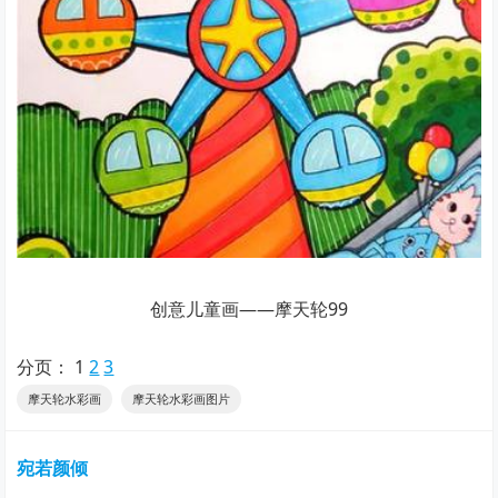
创意儿童画——摩天轮99
分页：
1
2
3
摩天轮水彩画
摩天轮水彩画图片
宛若颜倾