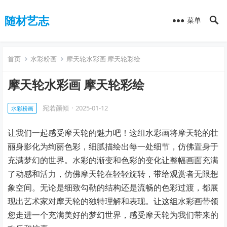
随材艺志
菜单
首页
水彩粉画
摩天轮水彩画 摩天轮彩绘
摩天轮水彩画 摩天轮彩绘
宛若颜倾
·
2025-01-12
水彩粉画
让我们一起感受摩天轮的魅力吧！这组水彩画将摩天轮的壮
丽身影化为绚丽色彩，细腻描绘出每一处细节，仿佛置身于
充满梦幻的世界。水彩的渐变和色彩的变化让整幅画面充满
了动感和活力，仿佛摩天轮在轻轻旋转，带给观赏者无限想
象空间。无论是细致勾勒的结构还是流畅的色彩过渡，都展
现出艺术家对摩天轮的独特理解和表现。让这组水彩画带领
您走进一个充满美好的梦幻世界，感受摩天轮为我们带来的