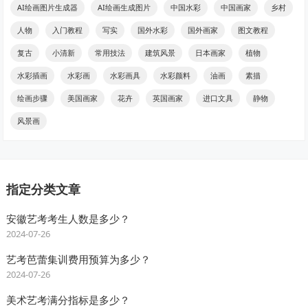
AI绘画图片生成器
AI绘画生成图片
中国水彩
中国画家
乡村
人物
入门教程
写实
国外水彩
国外画家
图文教程
复古
小清新
常用技法
建筑风景
日本画家
植物
水彩插画
水彩画
水彩画具
水彩颜料
油画
素描
绘画步骤
美国画家
花卉
英国画家
进口文具
静物
风景画
指定分类文章
安徽艺考考生人数是多少？
2024-07-26
艺考芭蕾集训费用预算为多少？
2024-07-26
美术艺考满分指标是多少？