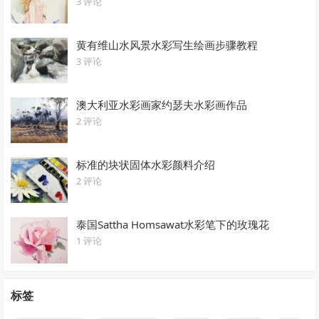
3 评论
黄有维山水风景水彩写生绘画步骤教程
3 评论
澳大利亚水彩画家约瑟夫水彩画作品
2 评论
标准的块状固体水彩颜料介绍
2 评论
泰国Sattha Homsawat水彩笔下的玫瑰花
1 评论
标签