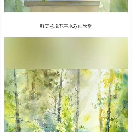
唯美意境花卉水彩画欣赏