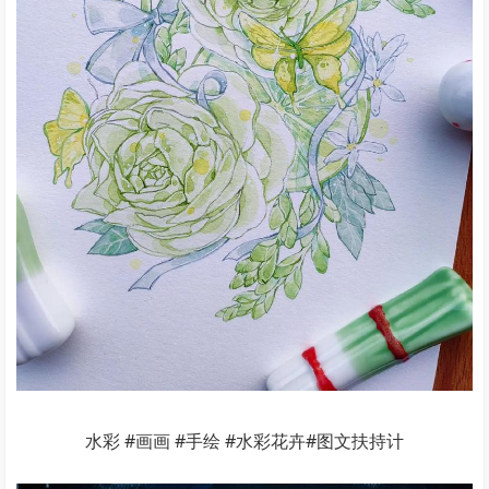
水彩 #画画 #手绘 #水彩花卉#图文扶持计