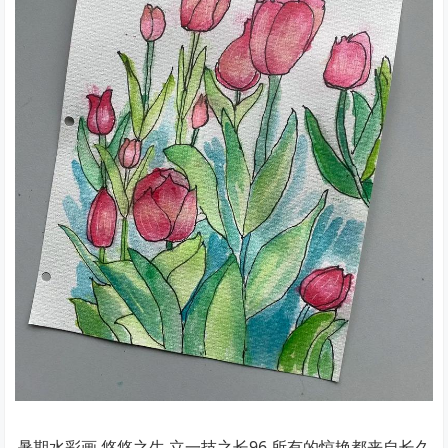
暑期水彩画.悠悠之生 立一技之长96 所有的惊艳都来自长久