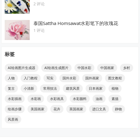
2 评论
泰国Sattha Homsawat水彩笔下的玫瑰花
1 评论
标签
AI绘画图片生成器
AI绘画生成图片
中国水彩
中国画家
乡村
人物
入门教程
写实
国外水彩
国外画家
图文教程
复古
小清新
常用技法
建筑风景
日本画家
植物
水彩插画
水彩画
水彩画具
水彩颜料
油画
素描
绘画步骤
美国画家
花卉
英国画家
进口文具
静物
风景画