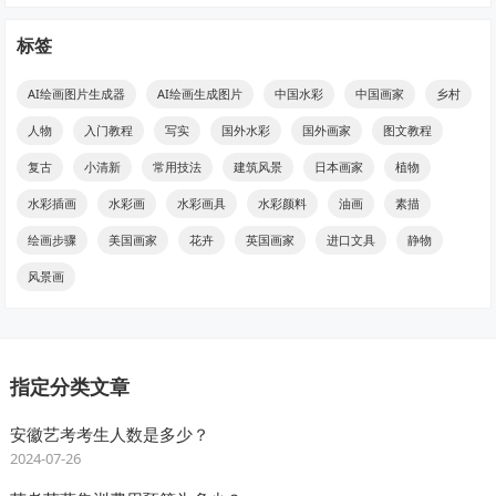
标签
AI绘画图片生成器
AI绘画生成图片
中国水彩
中国画家
乡村
人物
入门教程
写实
国外水彩
国外画家
图文教程
复古
小清新
常用技法
建筑风景
日本画家
植物
水彩插画
水彩画
水彩画具
水彩颜料
油画
素描
绘画步骤
美国画家
花卉
英国画家
进口文具
静物
风景画
指定分类文章
安徽艺考考生人数是多少？
2024-07-26