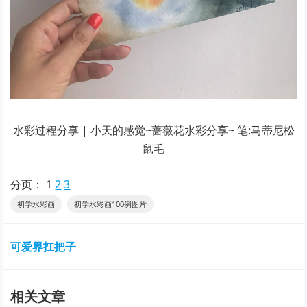
水彩过程分享 | 小天的感觉~蔷薇花水彩分享~ 笔:马蒂尼松
鼠毛
分页：
1
2
3
初学水彩画
初学水彩画100例图片
可爱界扛把子
相关文章