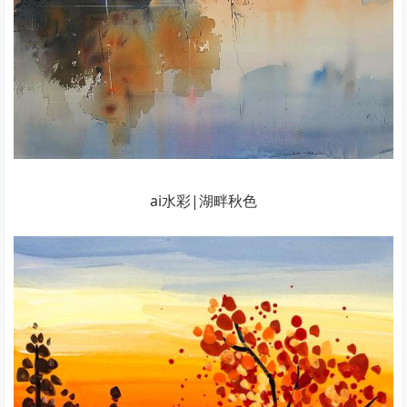
ai水彩|湖畔秋色