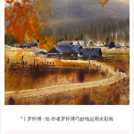
“丨罗怀博 · 绘 作者罗怀博巧妙地运用水彩画