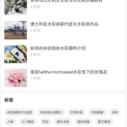
黄有维山水风景水彩写生绘画步骤教程
3 评论
澳大利亚水彩画家约瑟夫水彩画作品
2 评论
标准的块状固体水彩颜料介绍
2 评论
泰国Sattha Homsawat水彩笔下的玫瑰花
1 评论
标签
AI绘画图片生成器
AI绘画生成图片
中国水彩
中国画家
乡村
人物
入门教程
写实
国外水彩
国外画家
图文教程