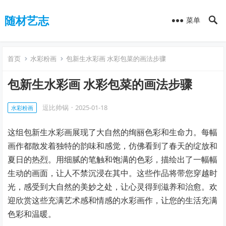
随材艺志
菜单
首页
水彩粉画
包新生水彩画 水彩包菜的画法步骤
包新生水彩画 水彩包菜的画法步骤
逗比帅锅
·
2025-01-18
水彩粉画
这组包新生水彩画展现了大自然的绚丽色彩和生命力。每幅
画作都散发着独特的韵味和感觉，仿佛看到了春天的绽放和
夏日的热烈。用细腻的笔触和饱满的色彩，描绘出了一幅幅
生动的画面，让人不禁沉浸在其中。这些作品将带您穿越时
光，感受到大自然的美妙之处，让心灵得到滋养和治愈。欢
迎欣赏这些充满艺术感和情感的水彩画作，让您的生活充满
色彩和温暖。