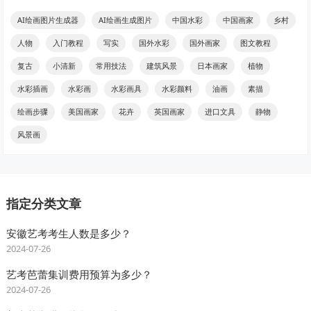
AI绘画图片生成器
AI绘画生成图片
中国水彩
中国画家
乡村
人物
入门教程
写实
国外水彩
国外画家
图文教程
复古
小清新
常用技法
建筑风景
日本画家
植物
水彩插画
水彩画
水彩画具
水彩颜料
油画
素描
绘画步骤
美国画家
花卉
英国画家
进口文具
静物
风景画
指定分类文章
安徽艺考考生人数是多少？
2024-07-26
艺考芭蕾集训费用预算为多少？
2024-07-26