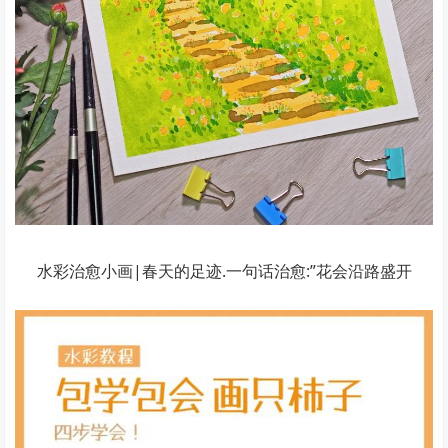
水彩治愈小画|春天的足迹.一句话治愈:”花会沿路盛开