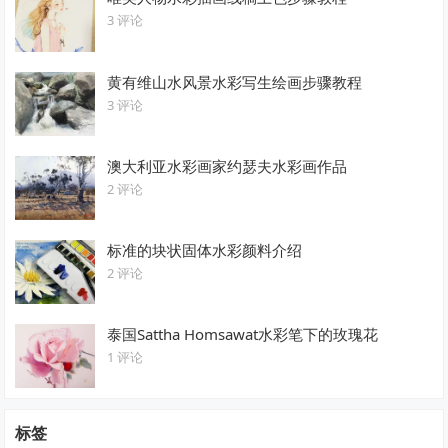
3 评论
黄有维山水风景水彩写生绘画步骤教程
3 评论
澳大利亚水彩画家约瑟夫水彩画作品
2 评论
标准的块状固体水彩颜料介绍
2 评论
泰国Sattha Homsawat水彩笔下的玫瑰花
1 评论
标签