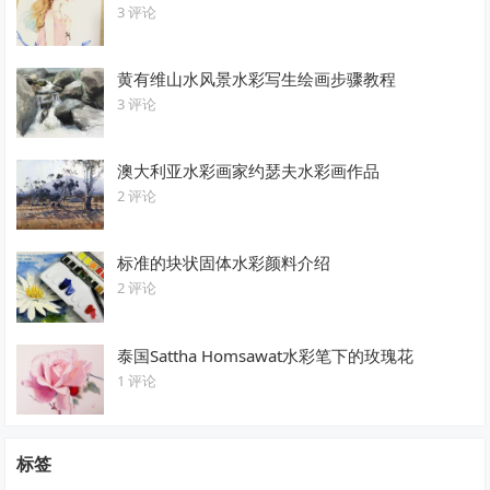
3 评论
黄有维山水风景水彩写生绘画步骤教程
3 评论
澳大利亚水彩画家约瑟夫水彩画作品
2 评论
标准的块状固体水彩颜料介绍
2 评论
泰国Sattha Homsawat水彩笔下的玫瑰花
1 评论
标签