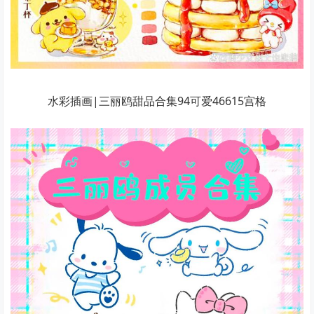
水彩插画|三丽鸥甜品合集94可爱46615宫格