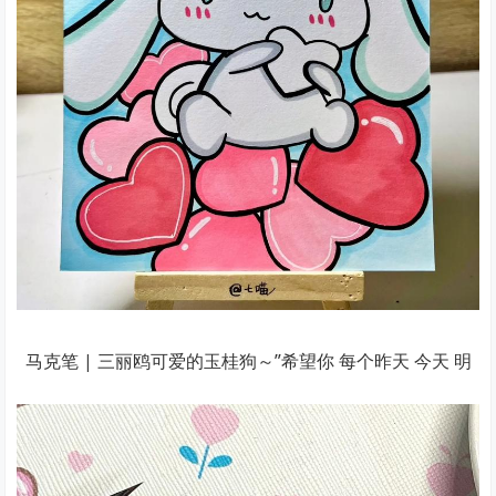
马克笔 | 三丽鸥可爱的玉桂狗～”希望你 每个昨天 今天 明