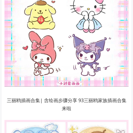
三丽鸥插画合集| 含绘画步骤分享 93三丽鸥家族插画合集
来啦