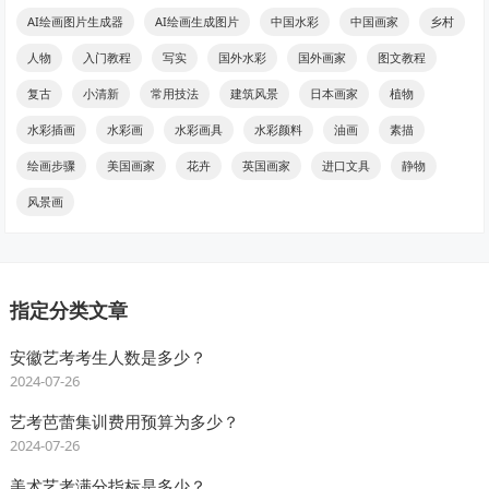
AI绘画图片生成器
AI绘画生成图片
中国水彩
中国画家
乡村
人物
入门教程
写实
国外水彩
国外画家
图文教程
复古
小清新
常用技法
建筑风景
日本画家
植物
水彩插画
水彩画
水彩画具
水彩颜料
油画
素描
绘画步骤
美国画家
花卉
英国画家
进口文具
静物
风景画
指定分类文章
安徽艺考考生人数是多少？
2024-07-26
艺考芭蕾集训费用预算为多少？
2024-07-26
美术艺考满分指标是多少？