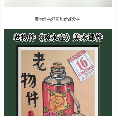
老物件马灯彩铅步骤分享.