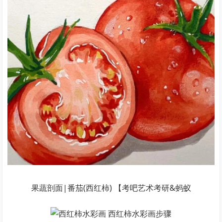
果蔬剖面|番茄(西红柿) 【考吧艺术考研&蚂蚁