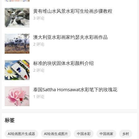
黄有维山水风景水彩写生绘画步骤教程
3 评论
澳大利亚水彩画家约瑟夫水彩画作品
2 评论
标准的块状固体水彩颜料介绍
2 评论
泰国Sattha Homsawat水彩笔下的玫瑰花
1 评论
标签
AI绘画图片生成器
AI绘画生成图片
中国水彩
中国画家
乡村