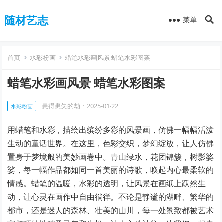
随材艺志
菜单
首页
水彩粉画
蜡笔水彩画风景 蜡笔水彩图案
蜡笔水彩画风景 蜡笔水彩图案
患得患失的劫
·
2025-01-22
水彩粉画
用蜡笔和水彩，描绘出缤纷多彩的风景画，仿佛一幅幅活泼
生动的童话世界。在这里，色彩交织，梦幻绽放，让人仿佛
置身于梦境般的美妙画卷中。青山绿水，花团锦簇，树影婆
娑，每一幅作品都如同一首美丽的诗歌，唤起内心最柔软的
情感。蜡笔的温暖，水彩的透明，让风景在画纸上跃然生
动，让心灵在画作中自由徜徉。不论是静谧的湖畔、繁华的
都市，还是迷人的森林、壮美的山川，每一处景致都被艺术