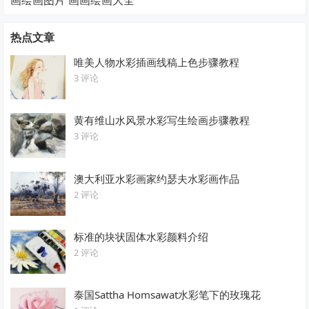
画绘画图片 画画绘画大全
热点文章
唯美人物水彩插画线稿上色步骤教程
3 评论
黄有维山水风景水彩写生绘画步骤教程
3 评论
澳大利亚水彩画家约瑟夫水彩画作品
2 评论
标准的块状固体水彩颜料介绍
2 评论
泰国Sattha Homsawat水彩笔下的玫瑰花