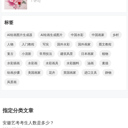
1 评论
标签
AI绘画图片生成器
AI绘画生成图片
中国水彩
中国画家
乡村
人物
入门教程
写实
国外水彩
国外画家
图文教程
复古
小清新
常用技法
建筑风景
日本画家
植物
水彩插画
水彩画
水彩画具
水彩颜料
油画
素描
绘画步骤
美国画家
花卉
英国画家
进口文具
静物
风景画
指定分类文章
安徽艺考考生人数是多少？