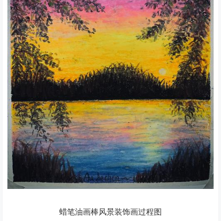
蜡笔油画棒风景装饰画过程图