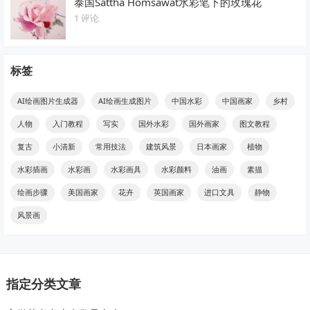
泰国Sattha Homsawat水彩笔下的玫瑰花
1 评论
标签
AI绘画图片生成器
AI绘画生成图片
中国水彩
中国画家
乡村
人物
入门教程
写实
国外水彩
国外画家
图文教程
复古
小清新
常用技法
建筑风景
日本画家
植物
水彩插画
水彩画
水彩画具
水彩颜料
油画
素描
绘画步骤
美国画家
花卉
英国画家
进口文具
静物
风景画
指定分类文章