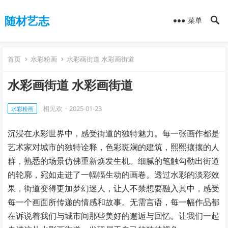
随材艺志
菜单
首页
水彩粉画
水彩画街道 水彩画街道
水彩画街道 水彩画街道
相见欢
·
2025-01-23
水彩粉画
沉浸在水彩世界中，感受街道的独特魅力。每一张画作都是
艺术家对城市的独特诠释，色彩斑斓的建筑，熙熙攘攘的人
群，熟悉的场景仿佛重新焕发生机。细腻的笔触勾勒出街道
的轮廓，宛如走进了一幅幅生动的画卷。透过水彩的淡彩效
果，街道变得更加梦幻迷人，让人不禁想要融入其中，感受
每一个画面所传递的情感和故事。无需言语，每一幅作品都
在诉说着我们与城市间那些美好的邂逅与回忆。让我们一起