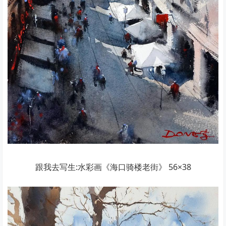
跟我去写生:水彩画《海口骑楼老街》 56×38