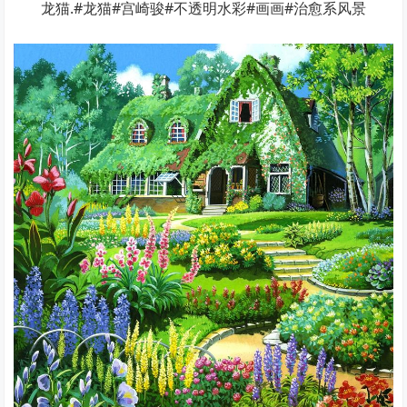
龙猫.#龙猫#宫崎骏#不透明水彩#画画#治愈系风景