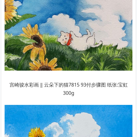
宫崎骏水彩画 ‖ 云朵下的猫7815 93付步骤图 纸张:宝虹
300g