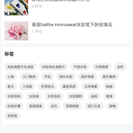
2 评论
泰国Sattha Homsawat水彩笔下的玫瑰花
1 评论
标签
AI绘画图片生成器
AI绘画生成图片
中国水彩
中国画家
乡村
人物
入门教程
写实
国外水彩
国外画家
图文教程
复古
小清新
常用技法
建筑风景
日本画家
植物
水彩插画
水彩画
水彩画具
水彩颜料
油画
素描
绘画步骤
美国画家
花卉
英国画家
进口文具
静物
风景画