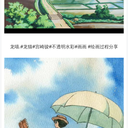
龙喵.#龙猫#宫崎骏#不透明水彩#画画 #绘画过程分享