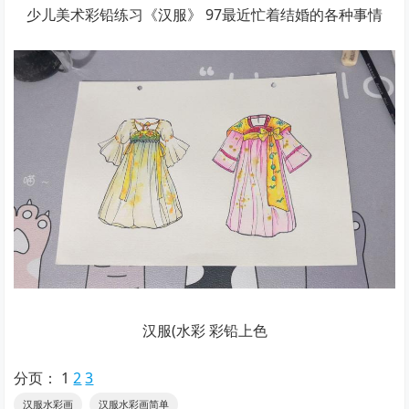
少儿美术彩铅练习《汉服》 97最近忙着结婚的各种事情
汉服(水彩 彩铅上色
分页：
1
2
3
汉服水彩画
汉服水彩画简单