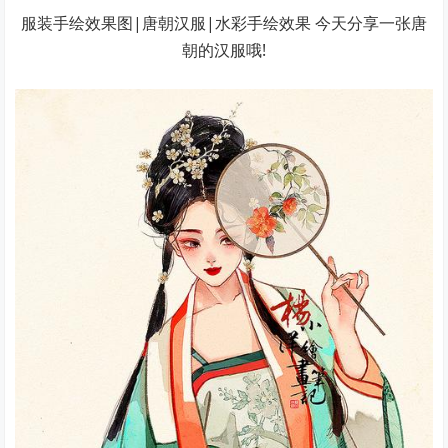
服装手绘效果图|唐朝汉服|水彩手绘效果 今天分享一张唐
朝的汉服哦!