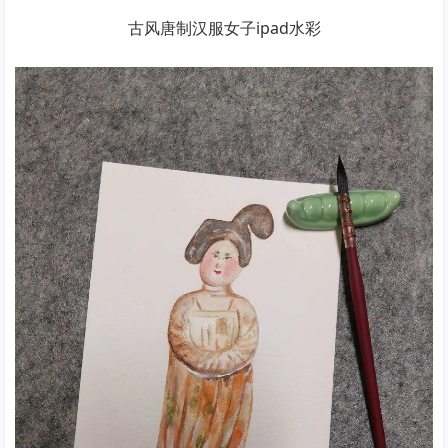
古风唐制汉服女子ipad水彩