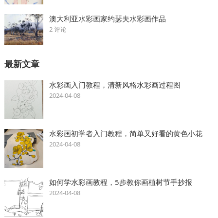
澳大利亚水彩画家约瑟夫水彩画作品
2 评论
最新文章
水彩画入门教程，清新风格水彩画过程图
2024-04-08
水彩画初学者入门教程，简单又好看的黄色小花
2024-04-08
如何学水彩画教程，5步教你画植树节手抄报
2024-04-08