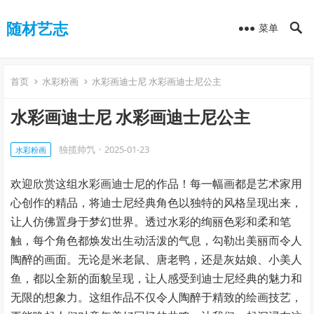
随材艺志
菜单
首页
水彩粉画
水彩画迪士尼 水彩画迪士尼公主
水彩画迪士尼 水彩画迪士尼公主
独揽帅氕
·
2025-01-23
水彩粉画
欢迎欣赏这组水彩画迪士尼的作品！每一幅画都是艺术家用
心创作的精品，将迪士尼经典角色以独特的风格呈现出来，
让人仿佛置身于梦幻世界。透过水彩的绚丽色彩和柔和笔
触，每个角色都焕发出生动活泼的气息，勾勒出美丽而令人
陶醉的画面。无论是米老鼠、唐老鸭，还是灰姑娘、小美人
鱼，都以全新的面貌呈现，让人感受到迪士尼经典的魅力和
无限的想象力。这组作品不仅令人陶醉于精致的绘画技艺，