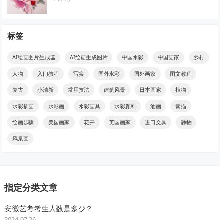
标签
AI绘画图片生成器
AI绘画生成图片
中国水彩
中国画家
乡村
人物
入门教程
写实
国外水彩
国外画家
图文教程
复古
小清新
常用技法
建筑风景
日本画家
植物
水彩插画
水彩画
水彩画具
水彩颜料
油画
素描
绘画步骤
美国画家
花卉
英国画家
进口文具
静物
风景画
指定分类文章
安徽艺考考生人数是多少？
2024-07-26