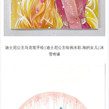
迪士尼公主马克笔手绘|迪士尼公主绘画水彩.海的女儿|冰
雪奇缘