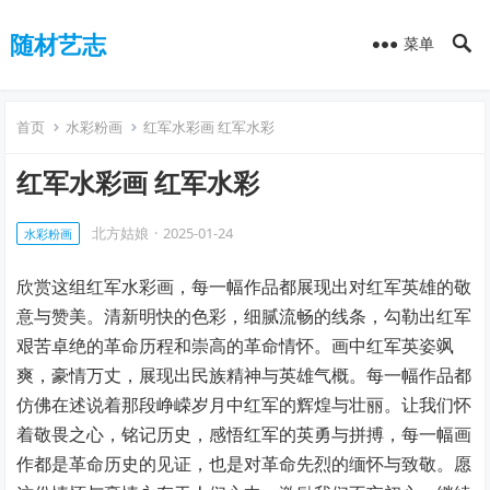
随材艺志
菜单
首页
水彩粉画
红军水彩画 红军水彩
红军水彩画 红军水彩
北方姑娘
·
2025-01-24
水彩粉画
欣赏这组红军水彩画，每一幅作品都展现出对红军英雄的敬
意与赞美。清新明快的色彩，细腻流畅的线条，勾勒出红军
艰苦卓绝的革命历程和崇高的革命情怀。画中红军英姿飒
爽，豪情万丈，展现出民族精神与英雄气概。每一幅作品都
仿佛在述说着那段峥嵘岁月中红军的辉煌与壮丽。让我们怀
着敬畏之心，铭记历史，感悟红军的英勇与拼搏，每一幅画
作都是革命历史的见证，也是对革命先烈的缅怀与致敬。愿