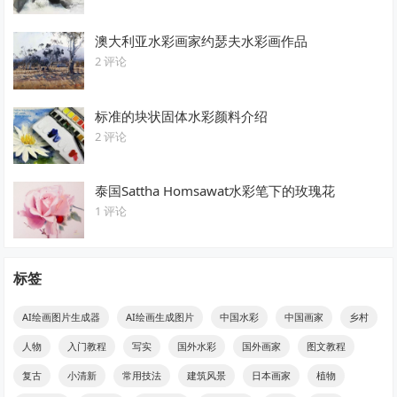
澳大利亚水彩画家约瑟夫水彩画作品
2 评论
标准的块状固体水彩颜料介绍
2 评论
泰国Sattha Homsawat水彩笔下的玫瑰花
1 评论
标签
AI绘画图片生成器
AI绘画生成图片
中国水彩
中国画家
乡村
人物
入门教程
写实
国外水彩
国外画家
图文教程
复古
小清新
常用技法
建筑风景
日本画家
植物