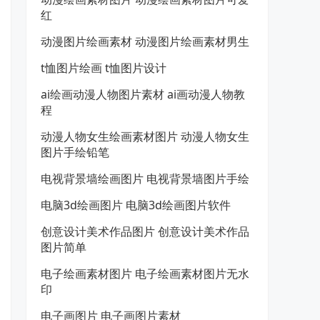
红
动漫图片绘画素材 动漫图片绘画素材男生
t恤图片绘画 t恤图片设计
ai绘画动漫人物图片素材 ai画动漫人物教
程
动漫人物女生绘画素材图片 动漫人物女生
图片手绘铅笔
电视背景墙绘画图片 电视背景墙图片手绘
电脑3d绘画图片 电脑3d绘画图片软件
创意设计美术作品图片 创意设计美术作品
图片简单
电子绘画素材图片 电子绘画素材图片无水
印
电子画图片 电子画图片素材