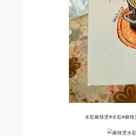
水彩麻辣烫#水彩#麻辣