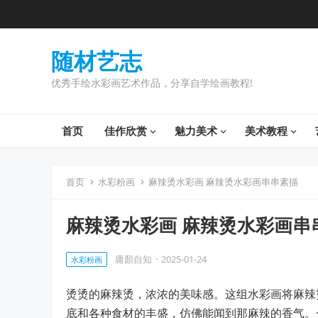
随材艺志
优秀手绘水彩画艺术作品，分享自学绘画教程!
首页
佳作欣赏
魅力美术
美术教程
首页
水彩粉画
麻辣烫水彩画 麻辣烫水彩画串串素描
麻辣烫水彩画 麻辣烫水彩画串
庸顏自知
·
2025-01-24
水彩粉画
烫烫的麻辣烫，浓浓的美味感。这组水彩画将麻辣
底和各种食材的丰盛，仿佛能闻到那麻辣的香气。