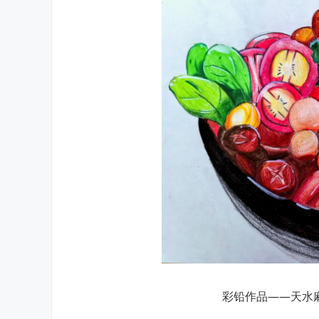
彩铅作品——天水麻