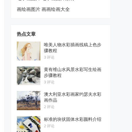
画绘画图片 画画绘画大全
热点文章
唯美人物水彩插画线稿上色步
骤教程
3 评论
黄有维山水风景水彩写生绘画
步骤教程
3 评论
澳大利亚水彩画家约瑟夫水彩
画作品
2 评论
标准的块状固体水彩颜料介绍
2 评论