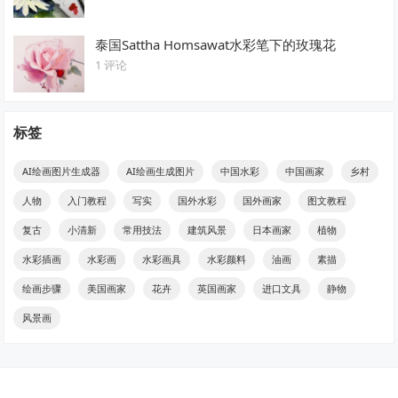
泰国Sattha Homsawat水彩笔下的玫瑰花
1 评论
标签
AI绘画图片生成器
AI绘画生成图片
中国水彩
中国画家
乡村
人物
入门教程
写实
国外水彩
国外画家
图文教程
复古
小清新
常用技法
建筑风景
日本画家
植物
水彩插画
水彩画
水彩画具
水彩颜料
油画
素描
绘画步骤
美国画家
花卉
英国画家
进口文具
静物
风景画