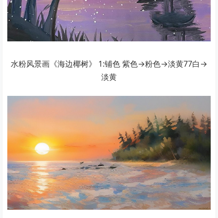
水粉风景画《海边椰树》 1:铺色 紫色→粉色→淡黄77白→
淡黄