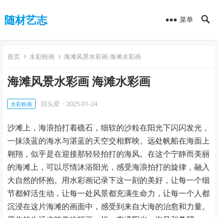
随材艺志
菜单
首页
水彩粉画
海滩风景水彩画 海滩水彩画
海滩风景水彩画 海滩水彩画
回头爱
·
2025-01-24
水彩粉画
沙滩上，海浪拍打着礁石，细软的沙粒在阳光下闪闪发光，
一抹淡蓝的海水与湛蓝的天空交相辉映。远处帆船在海面上
翱翔，似乎是在迎接那轻轻拍打的海风。在这个宁静而美丽
的海滩上，可以尽情沐浴阳光，感受海浪拍打的旋律，融入
大自然的怀抱。用水彩画记录下这一刻的美好，让每一个细
节都鲜活生动，让每一处风景都充满生命力，让每一个人都
沉浸在这片海滩的画面中，感受到来自大海的治愈和力量。