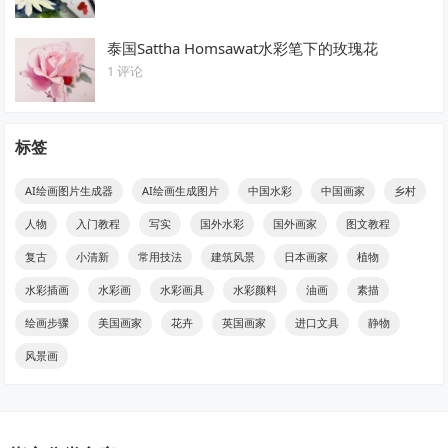
泰国Sattha Homsawat水彩笔下的玫瑰花
1 评论
标签
AI绘画图片生成器
AI绘画生成图片
中国水彩
中国画家
乡村
人物
入门教程
写实
国外水彩
国外画家
图文教程
复古
小清新
常用技法
建筑风景
日本画家
植物
水彩插画
水彩画
水彩画具
水彩颜料
油画
素描
绘画步骤
美国画家
花卉
英国画家
进口文具
静物
风景画