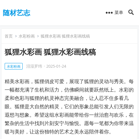
随材艺志
菜单
首页
水彩粉画
狐狸水彩画 狐狸水彩画线稿
狐狸水彩画 狐狸水彩画线稿
泪湿罗纬
·
2025-01-24
水彩粉画
精美水彩画，狐狸俏皮可爱，展现了狐狸的灵动与秀美。每
一幅都充满了生机和活力，仿佛瞬间就要跃然纸上。水彩的
柔和色彩与狐狸的机灵神态完美融合，让人忍不住多看几
眼。狐狸是大自然的精灵，它们的形象总能引发人们无限的
遐想与想象。希望这组水彩画能带给你一丝治愈与欢乐，在
繁杂的生活中找到片刻安宁与愉悦。愿每一笔都为你带来温
暖与美好，让这份独特的艺术之美永远陪伴着你。