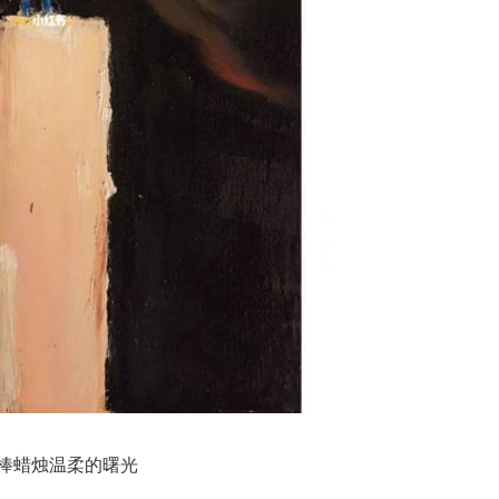
棒蜡烛温柔的曙光