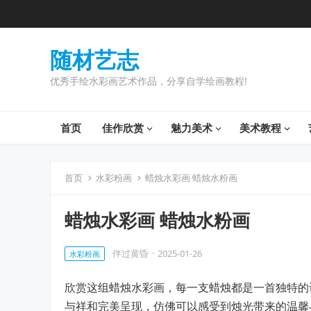
随材艺志
优秀手绘水彩画艺术作品，分享自学绘画教程!
首页
佳作欣赏
魅力美术
美术教程
首页
水彩粉画
蜡烛水彩画 蜡烛水粉画
蜡烛水彩画 蜡烛水粉画
伴过黄昏
·
2025-01-26
水彩粉画
欣赏这组蜡烛水彩画，每一支蜡烛都是一首独特的
与祥和完美呈现，仿佛可以感受到烛光带来的温馨