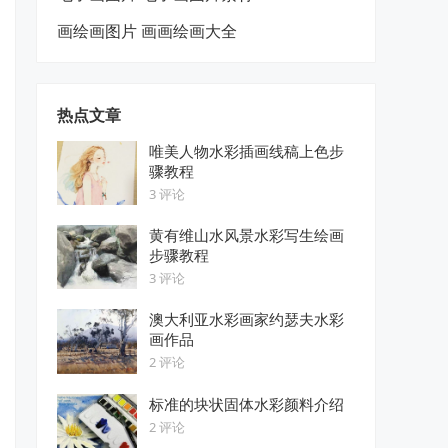
画绘画图片 画画绘画大全
热点文章
唯美人物水彩插画线稿上色步
骤教程
3 评论
黄有维山水风景水彩写生绘画
步骤教程
3 评论
澳大利亚水彩画家约瑟夫水彩
画作品
2 评论
标准的块状固体水彩颜料介绍
2 评论