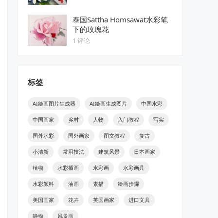
泰国Sattha Homsawat水彩笔
下的玫瑰花
1 评论
标签
AI绘画图片生成器
AI绘画生成图片
中国水彩
中国画家
乡村
人物
入门教程
写实
国外水彩
国外画家
图文教程
复古
小清新
常用技法
建筑风景
日本画家
植物
水彩插画
水彩画
水彩画具
水彩颜料
油画
素描
绘画步骤
美国画家
花卉
英国画家
进口文具
静物
风景画