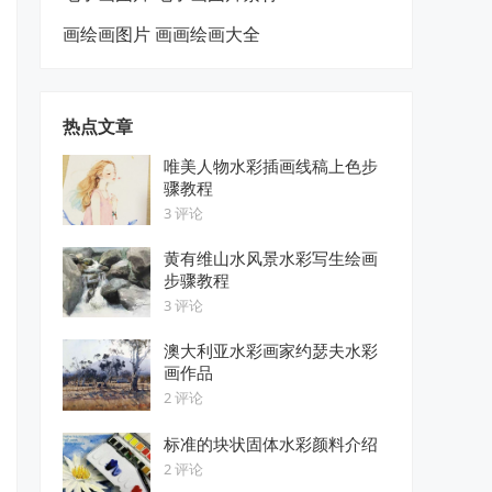
画绘画图片 画画绘画大全
热点文章
唯美人物水彩插画线稿上色步
骤教程
3 评论
黄有维山水风景水彩写生绘画
步骤教程
3 评论
澳大利亚水彩画家约瑟夫水彩
画作品
2 评论
标准的块状固体水彩颜料介绍
2 评论