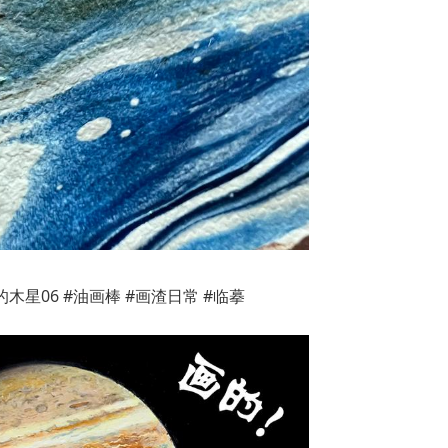
木星06 #油画棒 #画渣日常 #临摹