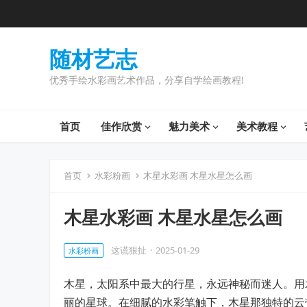
随材艺志
优秀手绘水彩画艺术作品，分享自学绘画教程!
首页
佳作欣赏
魅力美术
美术教程
首页
水彩粉画
木星水彩画 木星水星怎么画
木星水彩画 木星水星怎么画
这谎狠扯
·
2025-01-29
水彩粉画
木星，太阳系中最大的行星，永远神秘而迷人。用
丽的星球。在细腻的水彩笔触下，木星那独特的云