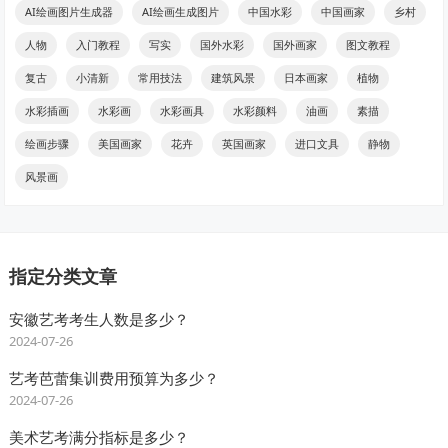
AI绘画图片生成器
AI绘画生成图片
中国水彩
中国画家
乡村
人物
入门教程
写实
国外水彩
国外画家
图文教程
复古
小清新
常用技法
建筑风景
日本画家
植物
水彩插画
水彩画
水彩画具
水彩颜料
油画
素描
绘画步骤
美国画家
花卉
英国画家
进口文具
静物
风景画
指定分类文章
安徽艺考考生人数是多少？
2024-07-26
艺考芭蕾集训费用预算为多少？
2024-07-26
美术艺考满分指标是多少？