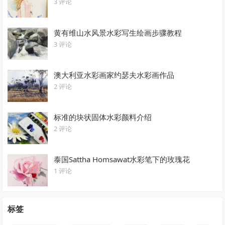
3 评论
黄有维山水风景水彩写生绘画步骤教程
3 评论
澳大利亚水彩画家约瑟夫水彩画作品
2 评论
标准的块状固体水彩颜料介绍
2 评论
泰国Sattha Homsawat水彩笔下的玫瑰花
1 评论
标签