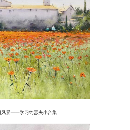
园风景——学习约瑟夫小合集