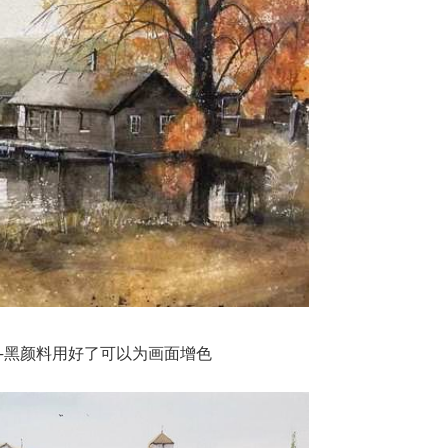
—黑颜料用好了可以为画面增色