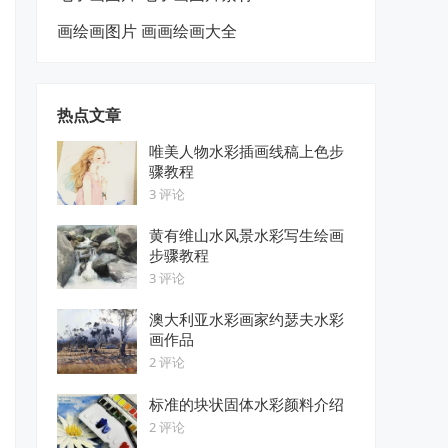
画绘画图片 画画绘画大全
热点文章
唯美人物水彩插画线稿上色步
骤教程
3 评论
黄有维山水风景水彩写生绘画
步骤教程
3 评论
澳大利亚水彩画家约瑟夫水彩
画作品
2 评论
标准的块状固体水彩颜料介绍
2 评论