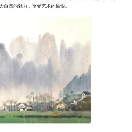
大自然的魅力，享受艺术的愉悦。