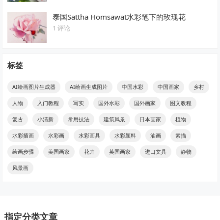
泰国Sattha Homsawat水彩笔下的玫瑰花
1 评论
标签
AI绘画图片生成器
AI绘画生成图片
中国水彩
中国画家
乡村
人物
入门教程
写实
国外水彩
国外画家
图文教程
复古
小清新
常用技法
建筑风景
日本画家
植物
水彩插画
水彩画
水彩画具
水彩颜料
油画
素描
绘画步骤
美国画家
花卉
英国画家
进口文具
静物
风景画
指定分类文章