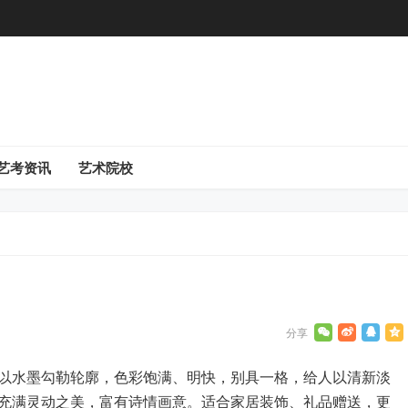
艺考资讯
艺术院校
以水墨勾勒轮廓，色彩饱满、明快，别具一格，给人以清新淡
充满灵动之美，富有诗情画意。适合家居装饰、礼品赠送，更