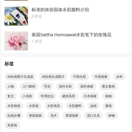
标准的块状固体水彩颜料介绍
2 评论
泰国Sattha Homsawat水彩笔下的玫瑰花
1 评论
标签
AI绘画图片生成器
AI绘画生成图片
中国水彩
中国画家
乡村
人物
入门教程
写实
国外水彩
国外画家
图文教程
复古
小清新
常用技法
建筑风景
日本画家
植物
水彩插画
水彩画
水彩画具
水彩颜料
油画
素描
绘画步骤
美国画家
花卉
英国画家
进口文具
静物
风景画