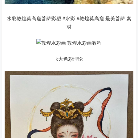
水彩敦煌莫高窟菩萨彩塑.#水彩 #敦煌莫高窟 最美菩萨 素
材
k大色彩理论