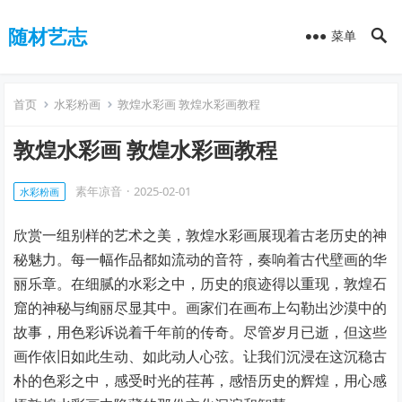
随材艺志
菜单
首页
水彩粉画
敦煌水彩画 敦煌水彩画教程
敦煌水彩画 敦煌水彩画教程
素年凉音
·
2025-02-01
水彩粉画
欣赏一组别样的艺术之美，敦煌水彩画展现着古老历史的神
秘魅力。每一幅作品都如流动的音符，奏响着古代壁画的华
丽乐章。在细腻的水彩之中，历史的痕迹得以重现，敦煌石
窟的神秘与绚丽尽显其中。画家们在画布上勾勒出沙漠中的
故事，用色彩诉说着千年前的传奇。尽管岁月已逝，但这些
画作依旧如此生动、如此动人心弦。让我们沉浸在这沉稳古
朴的色彩之中，感受时光的荏苒，感悟历史的辉煌，用心感