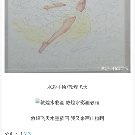
水彩手绘/敦煌飞天
敦煌飞天水墨插画.我又来画山楂啊
分页：
1
2
3