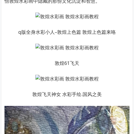
悟敦煌水彩画中隐藏的那份文化沉淀和智慧。
q版全身水彩小人–敦煌上色篇 敦煌上色篇来咯
敦煌61飞天
敦煌飞天神女 水彩手绘.国风之美