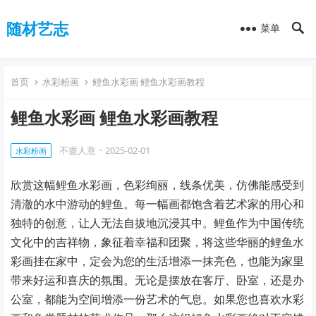
随材艺志
菜单
首页
水彩粉画
鲤鱼水彩画 鲤鱼水彩画教程
鲤鱼水彩画 鲤鱼水彩画教程
不盡人意
·
2025-02-01
水彩粉画
欣赏这幅鲤鱼水彩画，色彩绚丽，线条优美，仿佛能感受到
清澈的水中游动的鲤鱼。每一幅画都饱含着艺术家的用心和
独特的创意，让人无法自拔地沉浸其中。鲤鱼作为中国传统
文化中的吉祥物，象征着幸福和团聚，将这些华丽的鲤鱼水
彩画挂在家中，定会为您的生活增添一抹亮色，也能为家里
带来好运和喜庆的氛围。无论是摆放在客厅、卧室，还是办
公室，都能为空间增添一份艺术的气息。如果您也喜欢水彩