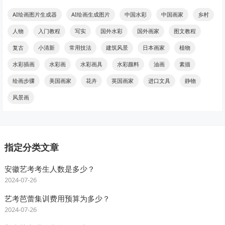
AI绘画图片生成器
AI绘画生成图片
中国水彩
中国画家
乡村
人物
入门教程
写实
国外水彩
国外画家
图文教程
复古
小清新
常用技法
建筑风景
日本画家
植物
水彩插画
水彩画
水彩画具
水彩颜料
油画
素描
绘画步骤
美国画家
花卉
英国画家
进口文具
静物
风景画
指定分类文章
安徽艺考考生人数是多少？
2024-07-26
艺考芭蕾集训费用预算为多少？
2024-07-26