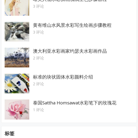
3 评论
黄有维山水风景水彩写生绘画步骤教程
3 评论
澳大利亚水彩画家约瑟夫水彩画作品
2 评论
标准的块状固体水彩颜料介绍
2 评论
泰国Sattha Homsawat水彩笔下的玫瑰花
1 评论
标签