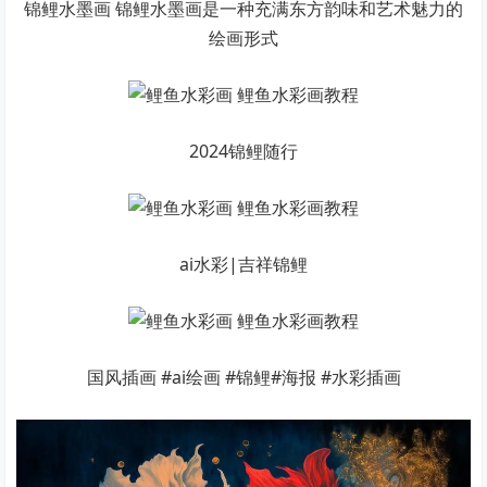
锦鲤水墨画 锦鲤水墨画是一种充满东方韵味和艺术魅力的
绘画形式
2024锦鲤随行
ai水彩|吉祥锦鲤
国风插画 #ai绘画 #锦鲤#海报 #水彩插画