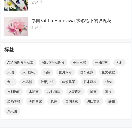
2 评论
泰国Sattha Homsawat水彩笔下的玫瑰花
1 评论
标签
AI绘画图片生成器
AI绘画生成图片
中国水彩
中国画家
乡村
人物
入门教程
写实
国外水彩
国外画家
图文教程
复古
小清新
常用技法
建筑风景
日本画家
植物
水彩插画
水彩画
水彩画具
水彩颜料
油画
素描
绘画步骤
美国画家
花卉
英国画家
进口文具
静物
风景画