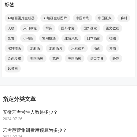
标签
AI绘画图片生成器
AI绘画生成图片
中国水彩
中国画家
乡村
人物
入门教程
写实
国外水彩
国外画家
图文教程
复古
小清新
常用技法
建筑风景
日本画家
植物
水彩插画
水彩画
水彩画具
水彩颜料
油画
素描
绘画步骤
美国画家
花卉
英国画家
进口文具
静物
风景画
指定分类文章
安徽艺考考生人数是多少？
2024-07-26
艺考芭蕾集训费用预算为多少？
2024-07-26