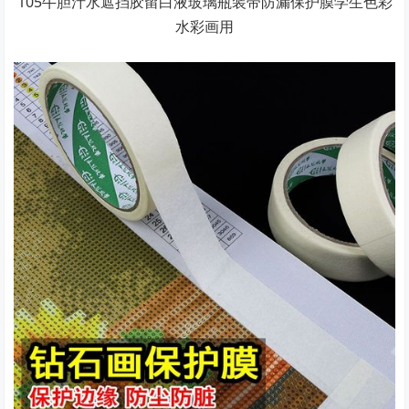
105牛胆汁水遮挡胶留白液玻璃瓶装带防漏保护膜学生色彩
水彩画用