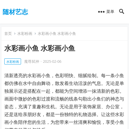
随材艺志
菜单
首页
水彩粉画
水彩画小鱼 水彩画小鱼
水彩画小鱼 水彩画小鱼
魔尊弑神
·
2025-02-06
水彩粉画
清新透亮的水彩画小鱼，色彩明快、细腻绘制。每一条小鱼
都仿佛在水中自由舞动，散发着生动活泼的气息。无论是单
独展示还是搭配在一起，都能为空间增添一抹清新的色彩。
画面中微妙的色彩过渡和流畅的线条勾勒出小鱼们的神态与
姿态，充满了童趣和生机。无论是用于装饰家居、办公室，
还是送给亲朋好友，都是一份独特的礼物选择。让这些水彩
画小鱼陪伴您的生活，为您带来一丝清爽和愉悦，享受小鱼