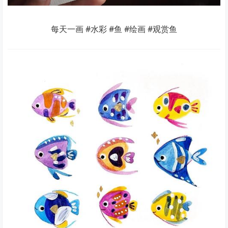
每天一画 #水彩 #鱼 #绘画 #观赏鱼