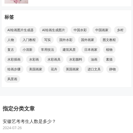
标签
AI绘画图片生成器
AI绘画生成图片
中国水彩
中国画家
乡村
人物
入门教程
写实
国外水彩
国外画家
图文教程
复古
小清新
常用技法
建筑风景
日本画家
植物
水彩插画
水彩画
水彩画具
水彩颜料
油画
素描
绘画步骤
美国画家
花卉
英国画家
进口文具
静物
风景画
指定分类文章
安徽艺考考生人数是多少？
2024-07-26