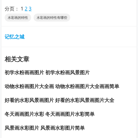
分页：
1
2
3
水彩画的特性
水彩画的特性有哪些
记忆之城
相关文章
初学水粉画画图片 初学水粉画风景图片
动物水粉画图片大全画 动物水粉画图片大全画画简单
好看的水彩风景画图片 好看的水彩风景画图片大全
冬天画画图片水彩 冬天画画图片水彩简单
风景画水彩图片 风景画水彩图片简单