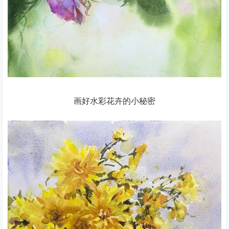
画好水彩花卉的小秘密