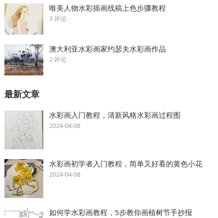
唯美人物水彩插画线稿上色步骤教程
3 评论
澳大利亚水彩画家约瑟夫水彩画作品
2 评论
最新文章
水彩画入门教程，清新风格水彩画过程图
2024-04-08
水彩画初学者入门教程，简单又好看的黄色小花
2024-04-08
如何学水彩画教程，5步教你画植树节手抄报