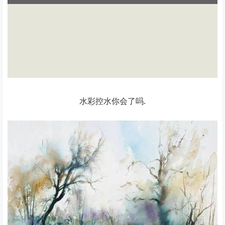
水彩控水你会了吗.