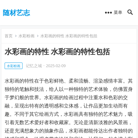
随材艺志
菜单
首页
水彩粉画
水彩画的特性 水彩画的特性包括
水彩画的特性 水彩画的特性包括
记忆之城
·
2025-02-09
水彩粉画
水彩画的特性在于色彩鲜艳、柔和流畅、渲染感情丰富。其
独特的笔触和技法，给人以一种独特的艺术体验，仿佛置身
于梦幻般的世界。水彩画的绘画过程中注重水和色彩的交
融，呈现出特有的透明感和立体感，让作品更加生动而有
趣。不同于其它绘画方式，水彩画具有独特的艺术魅力，吸
引着无数艺术爱好者和收藏家。无论是清新淡雅的风景画，
还是充满想象力的抽象作品，水彩画都能传达出作者独特的