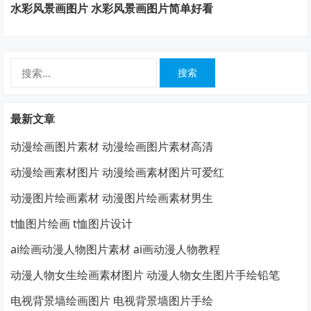
水彩风景画图片 水彩风景画图片简单好看
搜
索：
最新文章
动漫绘画图片素材 动漫绘画图片素材高清
动漫绘画素材图片 动漫绘画素材图片可爱红
动漫图片绘画素材 动漫图片绘画素材男生
t恤图片绘画 t恤图片设计
ai绘画动漫人物图片素材 ai画动漫人物教程
动漫人物女生绘画素材图片 动漫人物女生图片手绘铅笔
电视背景墙绘画图片 电视背景墙图片手绘