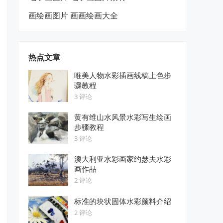
画绘画图片 画画绘画大全
热点文章
唯美人物水彩插画线稿上色步
骤教程
3 评论
黄有维山水风景水彩写生绘画
步骤教程
3 评论
澳大利亚水彩画家约瑟夫水彩
画作品
2 评论
标准的块状固体水彩颜料介绍
2 评论