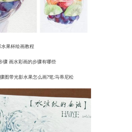
彩水果杯绘画教程
步骤图带光影水果怎么画?笔:马蒂尼松