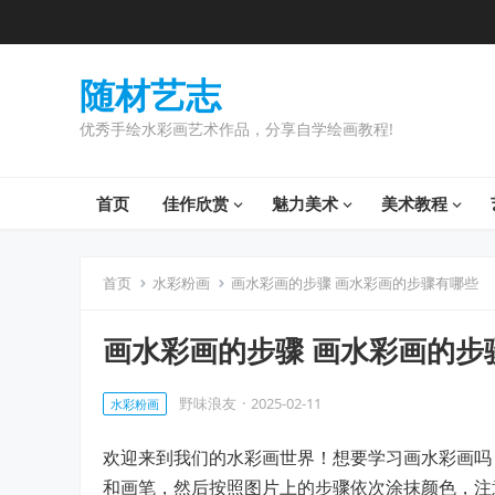
随材艺志
优秀手绘水彩画艺术作品，分享自学绘画教程!
首页
佳作欣赏
魅力美术
美术教程
首页
水彩粉画
画水彩画的步骤 画水彩画的步骤有哪些
画水彩画的步骤 画水彩画的步
野味浪友
·
2025-02-11
水彩粉画
欢迎来到我们的水彩画世界！想要学习画水彩画吗
和画笔，然后按照图片上的步骤依次涂抹颜色，注