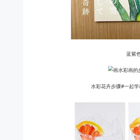
蓝紫
水彩花卉步骤#一起学画