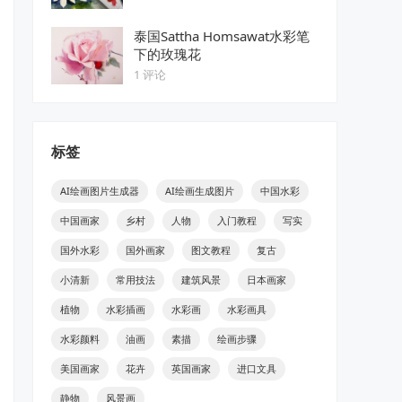
泰国Sattha Homsawat水彩笔
下的玫瑰花
1 评论
标签
AI绘画图片生成器
AI绘画生成图片
中国水彩
中国画家
乡村
人物
入门教程
写实
国外水彩
国外画家
图文教程
复古
小清新
常用技法
建筑风景
日本画家
植物
水彩插画
水彩画
水彩画具
水彩颜料
油画
素描
绘画步骤
美国画家
花卉
英国画家
进口文具
静物
风景画