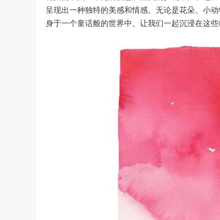
呈现出一种独特的美感和情感。无论是花朵、小动
身于一个童话般的世界中。让我们一起沉浸在这些