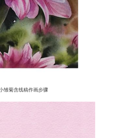
小雏菊含线稿作画步骤