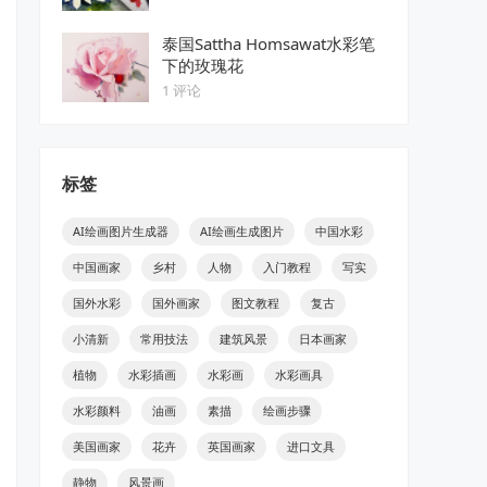
泰国Sattha Homsawat水彩笔
下的玫瑰花
1 评论
标签
AI绘画图片生成器
AI绘画生成图片
中国水彩
中国画家
乡村
人物
入门教程
写实
国外水彩
国外画家
图文教程
复古
小清新
常用技法
建筑风景
日本画家
植物
水彩插画
水彩画
水彩画具
水彩颜料
油画
素描
绘画步骤
美国画家
花卉
英国画家
进口文具
静物
风景画