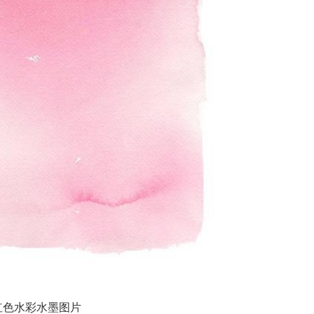
红色水彩水墨图片