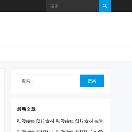
搜
索：
最新文章
动漫绘画图片素材 动漫绘画图片素材高清
动漫绘画素材图片 动漫绘画素材图片可爱