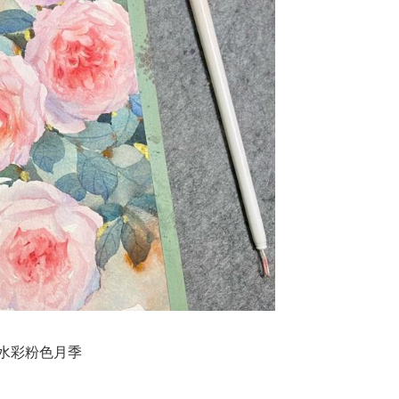
水彩粉色月季