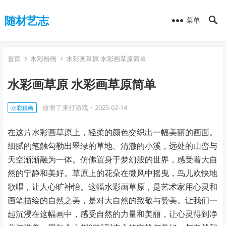
随材艺志
菜单
首页
水彩粉画
水彩画草原 水彩画草原简单
水彩画草原 水彩画草原简单
放假了来打游戏
·
2025-02-14
水彩粉画
在这片水彩画草原上，轻柔的颜色交织出一幅美丽的画面。
细腻的笔触勾勒出翠绿的草地、清澈的小溪，远处的山峦与
天空渐渐融为一体。仿佛置身于梦幻般的世界，感受着大自
然的宁静和美好。草原上的花朵在微风中摇曳，鸟儿欢快地
歌唱，让人心旷神怡。这幅水彩画草原，是艺术家用心灵和
画笔描绘的自然之美，是对大自然的致敬与赞美。让我们一
起沉浸在这幅画中，感受自然的力量和美丽，让心灵得到净