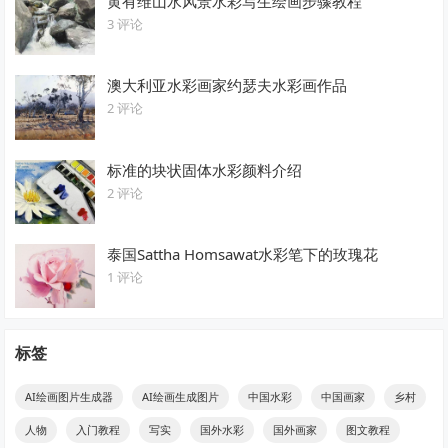
黄有维山水风景水彩写生绘画步骤教程
3 评论
澳大利亚水彩画家约瑟夫水彩画作品
2 评论
标准的块状固体水彩颜料介绍
2 评论
泰国Sattha Homsawat水彩笔下的玫瑰花
1 评论
标签
AI绘画图片生成器
AI绘画生成图片
中国水彩
中国画家
乡村
人物
入门教程
写实
国外水彩
国外画家
图文教程